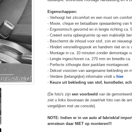
Eigenschappen:
- Verhoogt het zitcomfort en een must om comfort
- Mooie, chique en betaalbare opwaardering van he
- Ergonomisch gevormd en in lengte richting ca. 
- Creëert extra opbergruimte op een makkelijk ber
- Beschermt de inhoud voor stof, zon en nieuwsgi
- Hindert versnellingspook en handrem niet en is v
- Montage in ca. 10 minuten zonder demontage va
- Lengte ingeschoven ca. 270 mm en breedte ca.
- Perfecte zithoogte door pasklare montagevoet.
- Deksel voorzien van aangename bekleding en m
- Verdere (belangrijke) informatie vindt u
hier
.
-
Keuze uit bekleding van stof, kunstleder, echt
(De foto's zijn
een voorbeeld
van de gemonteerd
ziet u links bovenaan de zwart/wit foto van de a
vergelijken met uw console).
NOTE: Indien er in uw auto af fabriek/af impo
armsteun daar NIET op monteren!!!