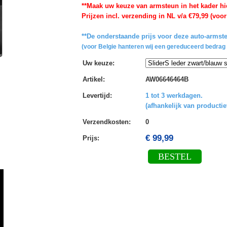
**Maak uw keuze van armsteun in het kader hi
Prijzen incl. verzending in NL v/a €79,99 (voor
**De onderstaande prijs voor deze auto-armste
(voor Belgie hanteren wij een gereduceerd bedrag 
Uw keuze
:
Artikel
:
AW06646464B
Levertijd
:
1 tot 3 werkdagen.
(afhankelijk van productie
Verzendkosten
:
0
€ 99,99
Prijs:
BESTEL