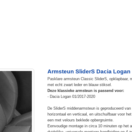
Armsteun SliderS Dacia Logan 
Pasklare armsteun Classic SliderS, opklapbaar, m
met echt zwart leder en blauw stiksel.
Deze klassieke armsteun is passend voor:
- Dacia Logan 01/2017-2020
De SliderS middenarmsteun is geproduceerd van s
horizontaal en verticaal, en uitschuifbaar voor h
een met velours beklede opbergruimte.
Eenvoudige montage in circa 10 minuten op het a
duidelijke, universele montage handleiding en 4 z