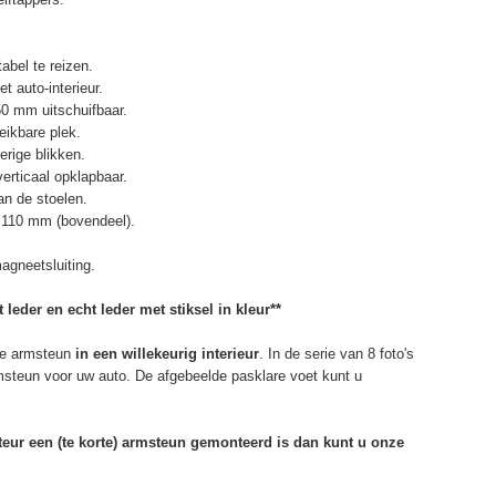
abel te reizen.
t auto-interieur.
50 mm uitschuifbaar.
eikbare plek.
erige blikken.
erticaal opklapbaar.
n de stoelen.
 110 mm (bovendeel).
agneetsluiting.
 leder en echt leder met stiksel in kleur**
e armsteun
in een willekeurig interieur
. In de serie van 8 foto's
rmsteun voor uw auto. De afgebeelde pasklare voet kunt u
rteur een (te korte) armsteun gemonteerd is dan kunt u onze