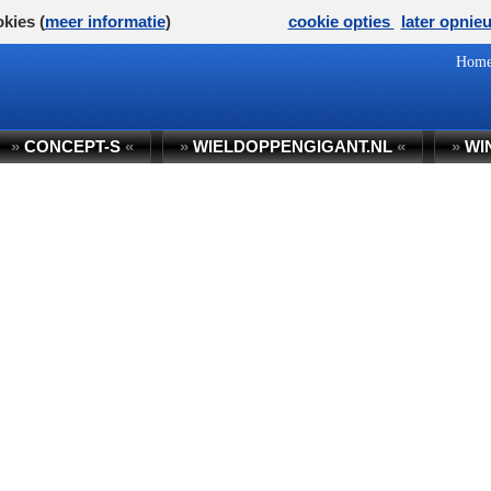
kies (
meer informatie
)
cookie opties
later opnie
Hom
»
CONCEPT-S
«
»
WIELDOPPENGIGANT.NL
«
»
WI