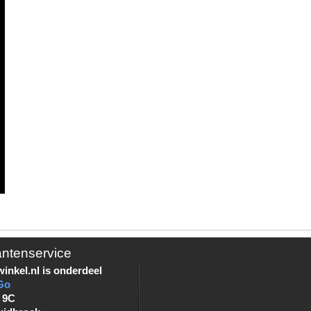
antenservice
inkel.nl is onderdeel
Go
 9C