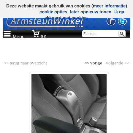
Deze website maakt gebruik van cookies (
meer informatie
)
cookie opties
later opnieuw tonen
ik ga
akkoord met cookies
Menu
(0)
AUTOMERK
<< terug naar overzicht
<< vorige
volgende >>