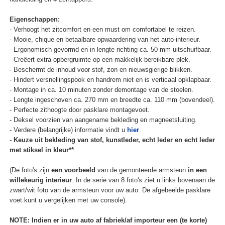
Eigenschappen:
- Verhoogt het zitcomfort en een must om comfortabel te reizen.
- Mooie, chique en betaalbare opwaardering van het auto-interieur.
- Ergonomisch gevormd en in lengte richting ca. 50 mm uitschuifbaar.
- Creëert extra opbergruimte op een makkelijk bereikbare plek.
- Beschermt de inhoud voor stof, zon en nieuwsgierige blikken.
- Hindert versnellingspook en handrem niet en is verticaal opklapbaar.
- Montage in ca. 10 minuten zonder demontage van de stoelen.
- Lengte ingeschoven ca. 270 mm en breedte ca. 110 mm (bovendeel).
- Perfecte zithoogte door pasklare montagevoet.
- Deksel voorzien van aangename bekleding en magneetsluiting.
- Verdere (belangrijke) informatie vindt u
hier
.
-
Keuze uit bekleding van stof, kunstleder, echt leder en echt leder
met stiksel in kleur**
(De foto's zijn
een voorbeeld
van de gemonteerde armsteun
in een
willekeurig interieur
. In de serie van 8 foto's ziet u links bovenaan de
zwart/wit foto van de armsteun voor uw auto. De afgebeelde pasklare
voet kunt u vergelijken met uw console).
NOTE: Indien er in uw auto af fabriek/af importeur een (te korte)