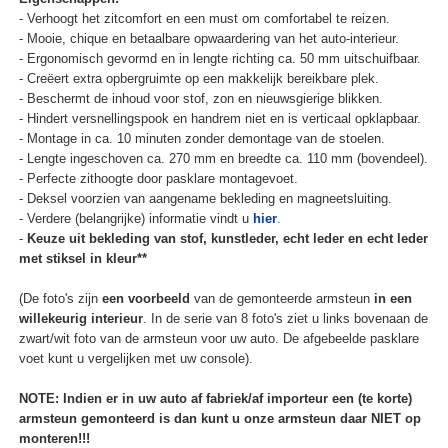
- Verhoogt het zitcomfort en een must om comfortabel te reizen.
- Mooie, chique en betaalbare opwaardering van het auto-interieur.
- Ergonomisch gevormd en in lengte richting ca. 50 mm uitschuifbaar.
- Creëert extra opbergruimte op een makkelijk bereikbare plek.
- Beschermt de inhoud voor stof, zon en nieuwsgierige blikken.
- Hindert versnellingspook en handrem niet en is verticaal opklapbaar.
- Montage in ca. 10 minuten zonder demontage van de stoelen.
- Lengte ingeschoven ca. 270 mm en breedte ca. 110 mm (bovendeel).
- Perfecte zithoogte door pasklare montagevoet.
- Deksel voorzien van aangename bekleding en magneetsluiting.
- Verdere (belangrijke) informatie vindt u
hier
.
-
Keuze uit bekleding van stof, kunstleder, echt leder en echt leder
met stiksel in kleur**
(De foto's zijn
een voorbeeld
van de gemonteerde armsteun
in een
willekeurig interieur
. In de serie van 8 foto's ziet u links bovenaan de
zwart/wit foto van de armsteun voor uw auto. De afgebeelde pasklare
voet kunt u vergelijken met uw console).
NOTE: Indien er in uw auto af fabriek/af importeur een (te korte)
armsteun gemonteerd is dan kunt u onze armsteun daar NIET op
monteren!!!