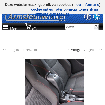
Deze website maakt gebruik van cookies (
meer informatie
)
cookie opties
later opnieuw tonen
ik ga
akkoord met cookies
Menu
(0)
AUTOMERK
<< terug naar overzicht
<< vorige
volgende >>