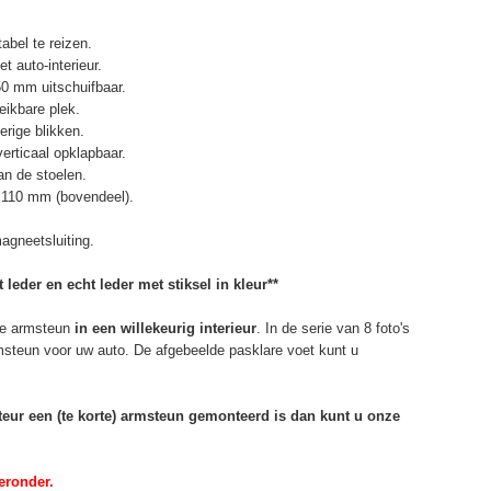
abel te reizen.
t auto-interieur.
50 mm uitschuifbaar.
eikbare plek.
erige blikken.
erticaal opklapbaar.
n de stoelen.
 110 mm (bovendeel).
agneetsluiting.
 leder en echt leder met stiksel in kleur**
e armsteun
in een willekeurig interieur
. In de serie van 8 foto's
rmsteun voor uw auto. De afgebeelde pasklare voet kunt u
rteur een (te korte) armsteun gemonteerd is dan kunt u onze
eronder.