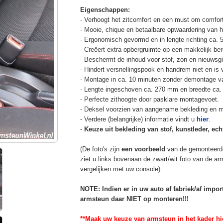
Eigenschappen:
- Verhoogt het zitcomfort en een must om comfort
- Mooie, chique en betaalbare opwaardering van he
- Ergonomisch gevormd en in lengte richting ca. 
- Creëert extra opbergruimte op een makkelijk ber
- Beschermt de inhoud voor stof, zon en nieuwsgi
- Hindert versnellingspook en handrem niet en is v
- Montage in ca. 10 minuten zonder demontage va
- Lengte ingeschoven ca. 270 mm en breedte ca.
- Perfecte zithoogte door pasklare montagevoet.
- Deksel voorzien van aangename bekleding en m
- Verdere (belangrijke) informatie vindt u
hier
.
-
Keuze uit bekleding van stof, kunstleder, echt
(De foto's zijn
een voorbeeld
van de gemonteerd
ziet u links bovenaan de zwart/wit foto van de a
vergelijken met uw console).
NOTE: Indien er in uw auto af fabriek/af impo
armsteun daar NIET op monteren!!!
**Maak uw keuze van armsteun in het kader hi