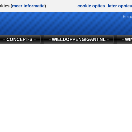
kies (
meer informatie
)
cookie opties
later opnie
Hom
»
CONCEPT-S
«
»
WIELDOPPENGIGANT.NL
«
»
WI