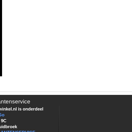
antenservice
inkel.nl is onderdeel
Go
 9C
uidbroek