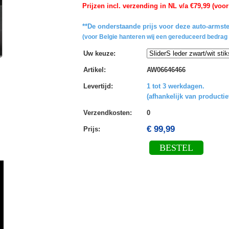
Prijzen incl. verzending in NL v/a €79,99 (voor
**De onderstaande prijs voor deze auto-armste
(voor Belgie hanteren wij een gereduceerd bedrag 
Uw keuze
:
Artikel
:
AW06646466
Levertijd
:
1 tot 3 werkdagen.
(afhankelijk van productie
Verzendkosten
:
0
€ 99,99
Prijs:
BESTEL