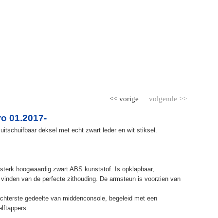
<< vorige
volgende >>
o 01.2017-
itschuifbaar deksel met echt zwart leder en wit stiksel.
terk hoogwaardig zwart ABS kunststof. Is opklapbaar,
et vinden van de perfecte zithouding. De armsteun is voorzien van
chterste gedeelte van middenconsole, begeleid met een
elftappers.