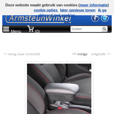
Deze website maakt gebruik van cookies (
meer informatie
)
cookie opties
later opnieuw tonen
ik ga
akkoord met cookies
Menu
(0)
AUTOMERK
<< terug naar overzicht
<< vorige
volgende >>