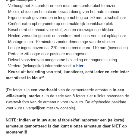
- Verhoogt het zitcomfort en een must om comfortabel te reizen.
- Mooie, chique en betaalbare opwaardering van het auto-interieur.
- Ergonomisch gevormd en in lengte richting ca. 50 mm uitschuifbaar.
- Creëert extra opbergruimte op een makkelijk bereikbare plek.
- Beschermt de inhoud voor stof, zon en nieuwsgierige blikken.
- Hindert versnellingspook en handrem niet en is verticaal opklapbaar.
- Montage in ca. 10 minuten zonder demontage van de stoelen.
- Lengte ingeschoven ca. 270 mm en breedte ca. 110 mm (bovendeel).
- Perfecte zithoogte door pasklare montagevoet.
- Deksel voorzien van aangename bekleding en magneetsluiting.
- Verdere (belangrijke) informatie vindt u
hier
.
-
Keuze uit bekleding van stof, kunstleder, echt leder en echt leder
met stiksel in kleur**
(De foto's zijn
een voorbeeld
van de gemonteerde armsteun
in een
willekeurig interieur
. In de serie van 8 foto's ziet u links bovenaan de
zwart/wit foto van de armsteun voor uw auto. De afgebeelde pasklare
voet kunt u vergelijken met uw console).
NOTE: Indien er in uw auto af fabriek/af importeur een (te korte)
armsteun gemonteerd is dan kunt u onze armsteun daar NIET op
monteren!!!