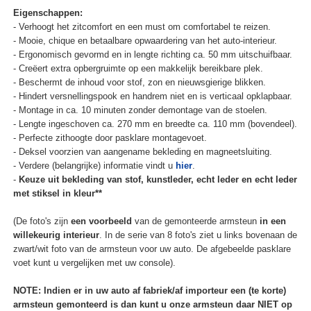
Eigenschappen:
- Verhoogt het zitcomfort en een must om comfortabel te reizen.
- Mooie, chique en betaalbare opwaardering van het auto-interieur.
- Ergonomisch gevormd en in lengte richting ca. 50 mm uitschuifbaar.
- Creëert extra opbergruimte op een makkelijk bereikbare plek.
- Beschermt de inhoud voor stof, zon en nieuwsgierige blikken.
- Hindert versnellingspook en handrem niet en is verticaal opklapbaar.
- Montage in ca. 10 minuten zonder demontage van de stoelen.
- Lengte ingeschoven ca. 270 mm en breedte ca. 110 mm (bovendeel).
- Perfecte zithoogte door pasklare montagevoet.
- Deksel voorzien van aangename bekleding en magneetsluiting.
- Verdere (belangrijke) informatie vindt u
hier
.
-
Keuze uit bekleding van stof, kunstleder, echt leder en echt leder
met stiksel in kleur**
(De foto's zijn
een voorbeeld
van de gemonteerde armsteun
in een
willekeurig interieur
. In de serie van 8 foto's ziet u links bovenaan de
zwart/wit foto van de armsteun voor uw auto. De afgebeelde pasklare
voet kunt u vergelijken met uw console).
NOTE: Indien er in uw auto af fabriek/af importeur een (te korte)
armsteun gemonteerd is dan kunt u onze armsteun daar NIET op