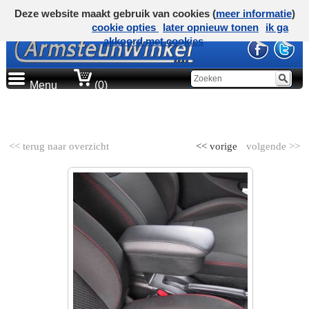
Deze website maakt gebruik van cookies (
meer informatie
)
cookie opties
later opnieuw tonen
ik ga
akkoord met cookies
Menu
(0)
AUTOMERK
<< terug naar overzicht
<< vorige
volgende >>