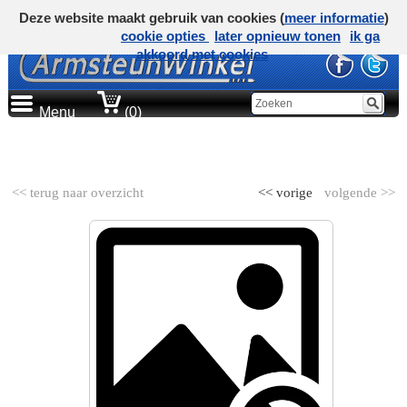
Deze website maakt gebruik van cookies (
meer informatie
)
cookie opties
later opnieuw tonen
ik ga
akkoord met cookies
Menu
(0)
AUTOMERK
<< terug naar overzicht
<< vorige
volgende >>