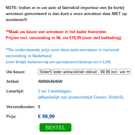
NOTE: Indien er in uw auto af fabriek/af importeur een (te korte)
armsteun gemonteerd is dan kunt u onze armsteun daar NIET op
monteren!!!
**Maak uw keuze van armsteun in het kader hieronder.
Prijzen incl. verzending in NL v/a €79,99 (voor stof bekleding).
**De onderstaande prijs voor deze auto-armsteun is inclusief
verzending in Nederland
(voor Belgie hanteren wij een gereduceerd bedrag van € 4,99)
Uw keuze
:
Artikel
:
AW0664646W
Levertijd
:
1 tot 3 werkdagen.
(afhankelijk van productietijd Classic SliderS)
Verzendkosten
:
0
€ 99,99
Prijs:
BESTEL