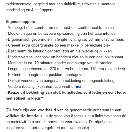
middenconsole, begeleid met een duidelijke, universele montage
handleiding en 4 zelftappers.
Eigenschappen:
- Verhoogt het zitcomfort en een must om comfortabel te reizen.
- Mooie, chique en betaalbare opwaardering van het auto-interieur.
- Ergonomisch gevormd en in lengte richting ca. 50 mm uitschuifbaar.
- Creëert extra opbergruimte op een makkelijk bereikbare plek.
- Beschermt de inhoud voor stof, zon en nieuwsgierige blikken.
- Hindert versnellingspook en handrem niet en is verticaal opklapbaar.
- Montage in ca. 10 minuten zonder demontage van de stoelen.
- Lengte ingeschoven ca. 270 mm en breedte ca. 110 mm (bovendeel).
- Perfecte zithoogte door pasklare montagevoet.
- Deksel voorzien van aangename bekleding en magneetsluiting.
- Verdere (belangrijke) informatie vindt u
hier
.
-
Keuze uit bekleding van stof, kunstleder, echt leder en echt leder
met stiksel in kleur**
(De foto's zijn
een voorbeeld
van de gemonteerde armsteun
in een
willekeurig interieur
. In de serie van 8 foto's ziet u links bovenaan de
antraciet/wit foto van de armsteun voor uw auto. De afgebeelde
pasklare voet kunt u vergelijken met uw console).