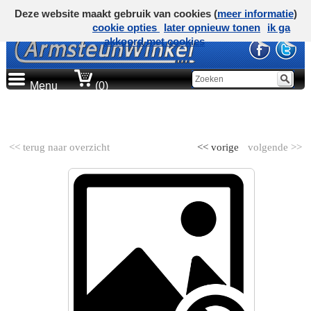
Deze website maakt gebruik van cookies (
meer informatie
)
cookie opties
later opnieuw tonen
ik ga
akkoord met cookies
Menu
(0)
AUTOMERK
<< terug naar overzicht
<< vorige
volgende >>