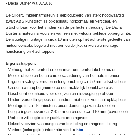
- Dacia Duster v/a 01/2018
De SliderS middenarmsteun is geproduceerd van sterk hoogwaardig
zwart ABS kunststof. Is opklapbaar, horizontaal en verticaal, en
uitschuifbaar voor het vinden van de perfecte zithouding. De Dacia
Duster armsteun is voorzien van een met velours beklede opbergruimte.
Eenvoudige montage in circa 10 minuten op het achterste gedeelte van
middenconsole, begeleid met een duidelijke, universele montage
handleiding en 4 zelftappers.
Eigenschappen:
- Verhoogt het zitcomfort en een must om comfortabel te reizen.
- Mooie, chique en betaalbare opwaardering van het auto-interieur.
- Ergonomisch gevormd en in lengte richting ca. 50 mm uitschuifbaar.
- Creëert extra opbergruimte op een makkelijk bereikbare plek.
- Beschermt de inhoud voor stof, zon en nieuwsgierige blikken.
- Hindert versnellingspook en handrem niet en is verticaal opklapbaar.
- Montage in ca. 10 minuten zonder demontage van de stoelen.
- Lengte ingeschoven ca. 270 mm en breedte ca. 110 mm (bovendeel).
- Perfecte zithoogte door pasklare montagevoet.
- Deksel voorzien van aangename bekleding en magneetsluiting.
- Verdere (belangrijke) informatie vindt u
hier
.