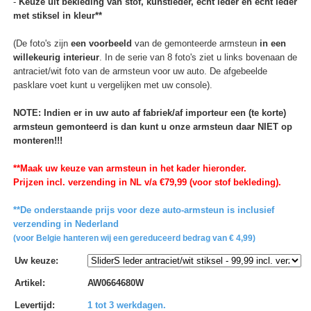
-
Keuze uit bekleding van stof, kunstleder, echt leder en echt leder
met stiksel in kleur**
(De foto's zijn
een voorbeeld
van de gemonteerde armsteun
in een
willekeurig interieur
. In de serie van 8 foto's ziet u links bovenaan de
antraciet/wit foto van de armsteun voor uw auto. De afgebeelde
pasklare voet kunt u vergelijken met uw console).
NOTE: Indien er in uw auto af fabriek/af importeur een (te korte)
armsteun gemonteerd is dan kunt u onze armsteun daar NIET op
monteren!!!
**Maak uw keuze van armsteun in het kader hieronder.
Prijzen incl. verzending in NL v/a €79,99 (voor stof bekleding).
**De onderstaande prijs voor deze auto-armsteun is inclusief
verzending in Nederland
(voor Belgie hanteren wij een gereduceerd bedrag van € 4,99)
Uw keuze
:
Artikel
:
AW0664680W
Levertijd
:
1 tot 3 werkdagen.