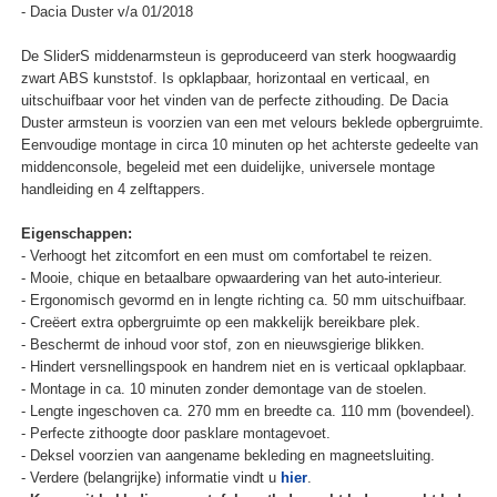
- Dacia Duster v/a 01/2018
De SliderS middenarmsteun is geproduceerd van sterk hoogwaardig
zwart ABS kunststof. Is opklapbaar, horizontaal en verticaal, en
uitschuifbaar voor het vinden van de perfecte zithouding. De Dacia
Duster armsteun is voorzien van een met velours beklede opbergruimte.
Eenvoudige montage in circa 10 minuten op het achterste gedeelte van
middenconsole, begeleid met een duidelijke, universele montage
handleiding en 4 zelftappers.
Eigenschappen:
- Verhoogt het zitcomfort en een must om comfortabel te reizen.
- Mooie, chique en betaalbare opwaardering van het auto-interieur.
- Ergonomisch gevormd en in lengte richting ca. 50 mm uitschuifbaar.
- Creëert extra opbergruimte op een makkelijk bereikbare plek.
- Beschermt de inhoud voor stof, zon en nieuwsgierige blikken.
- Hindert versnellingspook en handrem niet en is verticaal opklapbaar.
- Montage in ca. 10 minuten zonder demontage van de stoelen.
- Lengte ingeschoven ca. 270 mm en breedte ca. 110 mm (bovendeel).
- Perfecte zithoogte door pasklare montagevoet.
- Deksel voorzien van aangename bekleding en magneetsluiting.
- Verdere (belangrijke) informatie vindt u
hier
.