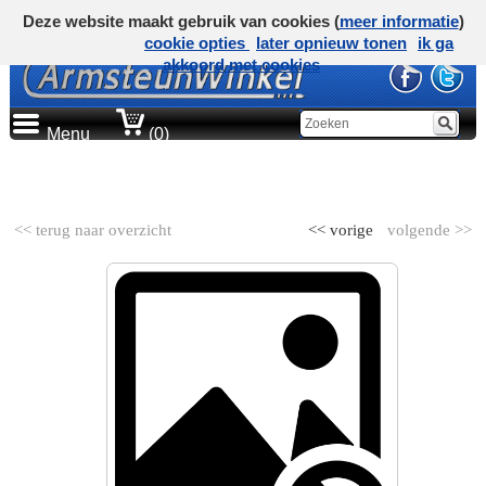
Deze website maakt gebruik van cookies (
meer informatie
)
cookie opties
later opnieuw tonen
ik ga
akkoord met cookies
Menu
(0)
AUTOMERK
<< terug naar overzicht
<< vorige
volgende >>