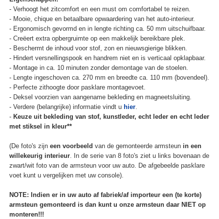
- Verhoogt het zitcomfort en een must om comfortabel te reizen.
- Mooie, chique en betaalbare opwaardering van het auto-interieur.
- Ergonomisch gevormd en in lengte richting ca. 50 mm uitschuifbaar.
- Creëert extra opbergruimte op een makkelijk bereikbare plek.
- Beschermt de inhoud voor stof, zon en nieuwsgierige blikken.
- Hindert versnellingspook en handrem niet en is verticaal opklapbaar.
- Montage in ca. 10 minuten zonder demontage van de stoelen.
- Lengte ingeschoven ca. 270 mm en breedte ca. 110 mm (bovendeel).
- Perfecte zithoogte door pasklare montagevoet.
- Deksel voorzien van aangename bekleding en magneetsluiting.
- Verdere (belangrijke) informatie vindt u
hier
.
-
Keuze uit bekleding van stof, kunstleder, echt leder en echt leder
met stiksel in kleur**
(De foto's zijn
een voorbeeld
van de gemonteerde armsteun
in een
willekeurig interieur
. In de serie van 8 foto's ziet u links bovenaan de
zwart/wit foto van de armsteun voor uw auto. De afgebeelde pasklare
voet kunt u vergelijken met uw console).
NOTE: Indien er in uw auto af fabriek/af importeur een (te korte)
armsteun gemonteerd is dan kunt u onze armsteun daar NIET op
monteren!!!