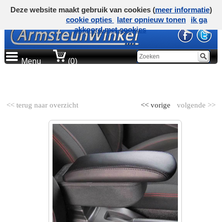
Deze website maakt gebruik van cookies (
meer informatie
)
cookie opties
later opnieuw tonen
ik ga
akkoord met cookies
Menu
(0)
AUTOMERK
<< terug naar overzicht
<< vorige
volgende >>