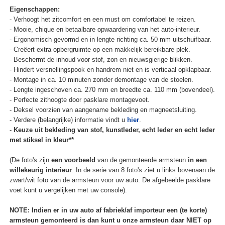
Eigenschappen:
- Verhoogt het zitcomfort en een must om comfortabel te reizen.
- Mooie, chique en betaalbare opwaardering van het auto-interieur.
- Ergonomisch gevormd en in lengte richting ca. 50 mm uitschuifbaar.
- Creëert extra opbergruimte op een makkelijk bereikbare plek.
- Beschermt de inhoud voor stof, zon en nieuwsgierige blikken.
- Hindert versnellingspook en handrem niet en is verticaal opklapbaar.
- Montage in ca. 10 minuten zonder demontage van de stoelen.
- Lengte ingeschoven ca. 270 mm en breedte ca. 110 mm (bovendeel).
- Perfecte zithoogte door pasklare montagevoet.
- Deksel voorzien van aangename bekleding en magneetsluiting.
- Verdere (belangrijke) informatie vindt u
hier
.
-
Keuze uit bekleding van stof, kunstleder, echt leder en echt leder
met stiksel in kleur**
(De foto's zijn
een voorbeeld
van de gemonteerde armsteun
in een
willekeurig interieur
. In de serie van 8 foto's ziet u links bovenaan de
zwart/wit foto van de armsteun voor uw auto. De afgebeelde pasklare
voet kunt u vergelijken met uw console).
NOTE: Indien er in uw auto af fabriek/af importeur een (te korte)
armsteun gemonteerd is dan kunt u onze armsteun daar NIET op