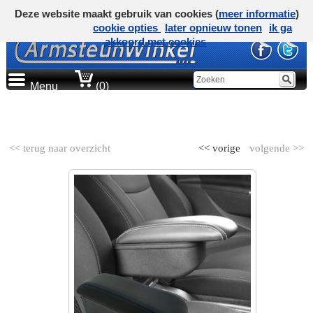
Deze website maakt gebruik van cookies (
meer informatie
)
cookie opties
later opnieuw tonen
ik ga
akkoord met cookies
Menu
(0)
AUTOMERK
<< terug naar overzicht
<< vorige
volgende >>