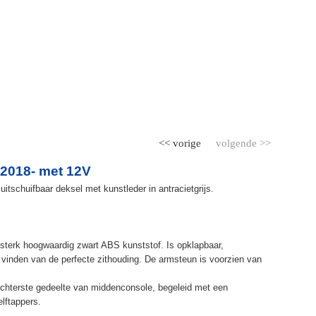
<< vorige
volgende >>
 2018- met 12V
itschuifbaar deksel met kunstleder in antracietgrijs.
terk hoogwaardig zwart ABS kunststof. Is opklapbaar,
et vinden van de perfecte zithouding. De armsteun is voorzien van
chterste gedeelte van middenconsole, begeleid met een
elftappers.