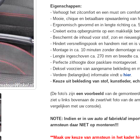
Eigenschappen:
- Verhoogt het zitcomfort en een must om comfort
- Mooie, chique en betaalbare opwaardering van he
- Ergonomisch gevormd en in lengte richting ca. 
- Creëert extra opbergruimte op een makkelijk ber
- Beschermt de inhoud voor stof, zon en nieuwsgi
- Hindert versnellingspook en handrem niet en is v
- Montage in ca. 10 minuten zonder demontage va
- Lengte ingeschoven ca. 270 mm en breedte ca.
- Perfecte zithoogte door pasklare montagevoet.
- Deksel voorzien van aangename bekleding en m
- Verdere (belangrijke) informatie vindt u
hier
.
-
Keuze uit bekleding van stof, kunstleder, echt
(De foto's zijn
een voorbeeld
van de gemonteerd
ziet u links bovenaan de zwart/wit foto van de a
vergelijken met uw console).
NOTE: Indien er in uw auto af fabriek/af impo
armsteun daar NIET op monteren!!!
**Maak uw keuze van armsteun in het kader hi