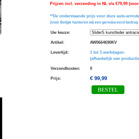
Prijzen incl. verzending in NL v/a €79,99 (voor
**De onderstaande prijs voor deze auto-armste
(voor Belgie hanteren wij een gereduceerd bedrag 
Uw keuze
:
Artikel
:
AW0664690KV
Levertijd
:
1 tot 3 werkdagen.
(afhankelijk van productie
Verzendkosten
:
0
€ 99,99
Prijs:
BESTEL