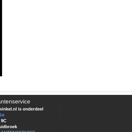
antenservice
inkel.nl is onderdeel
Go
 9C
uidbroek