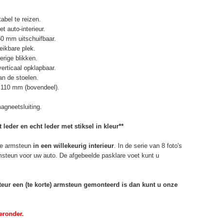
abel te reizen.
t auto-interieur.
50 mm uitschuifbaar.
eikbare plek.
erige blikken.
erticaal opklapbaar.
n de stoelen.
 110 mm (bovendeel).
agneetsluiting.
 leder en echt leder met stiksel in kleur**
e armsteun
in een willekeurig interieur
. In de serie van 8 foto's
rmsteun voor uw auto. De afgebeelde pasklare voet kunt u
rteur een (te korte) armsteun gemonteerd is dan kunt u onze
eronder.