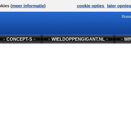
kies (
meer informatie
)
cookie opties
later opnie
Hom
»
CONCEPT-S
«
»
WIELDOPPENGIGANT.NL
«
»
WI