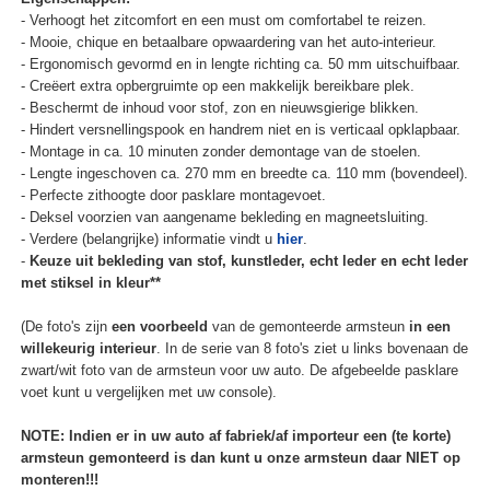
- Verhoogt het zitcomfort en een must om comfortabel te reizen.
- Mooie, chique en betaalbare opwaardering van het auto-interieur.
- Ergonomisch gevormd en in lengte richting ca. 50 mm uitschuifbaar.
- Creëert extra opbergruimte op een makkelijk bereikbare plek.
- Beschermt de inhoud voor stof, zon en nieuwsgierige blikken.
- Hindert versnellingspook en handrem niet en is verticaal opklapbaar.
- Montage in ca. 10 minuten zonder demontage van de stoelen.
- Lengte ingeschoven ca. 270 mm en breedte ca. 110 mm (bovendeel).
- Perfecte zithoogte door pasklare montagevoet.
- Deksel voorzien van aangename bekleding en magneetsluiting.
- Verdere (belangrijke) informatie vindt u
hier
.
-
Keuze uit bekleding van stof, kunstleder, echt leder en echt leder
met stiksel in kleur**
(De foto's zijn
een voorbeeld
van de gemonteerde armsteun
in een
willekeurig interieur
. In de serie van 8 foto's ziet u links bovenaan de
zwart/wit foto van de armsteun voor uw auto. De afgebeelde pasklare
voet kunt u vergelijken met uw console).
NOTE: Indien er in uw auto af fabriek/af importeur een (te korte)
armsteun gemonteerd is dan kunt u onze armsteun daar NIET op
monteren!!!