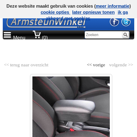
Deze website maakt gebruik van cookies (
meer informatie
)
cookie opties
later opnieuw tonen
ik ga
akkoord met cookies
Menu
(0)
AUTOMERK
<< terug naar overzicht
<< vorige
volgende >>