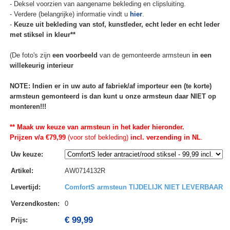
- Deksel voorzien van aangename bekleding en clipsluiting.
- Verdere (belangrijke) informatie vindt u
hier
.
-
Keuze uit bekleding van stof, kunstleder, echt leder en echt leder
met stiksel in kleur**
(De foto's zijn
een voorbeeld
van de gemonteerde armsteun
in een
willekeurig interieur
NOTE: Indien er in uw auto af fabriek/af importeur een (te korte)
armsteun gemonteerd is dan kunt u onze armsteun daar NIET op
monteren!!!
** Maak uw keuze van armsteun in het kader hieronder.
Prijzen v/a €79,99
(voor stof bekleding)
incl. verzending in NL
.
Uw keuze
:
Artikel
:
AW0714132R
Levertijd
:
ComfortS armsteun TIJDELIJK NIET LEVERBAAR
Verzendkosten
:
0
€ 99,99
Prijs: