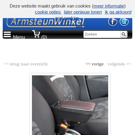
Deze website maakt gebruik van cookies (
meer informatie
)
cookie opties
later opnieuw tonen
ik ga akkoord
met cookies
Menu
(0)
AUTOMERK
<< terug naar overzicht
<< vorige
volgende >>