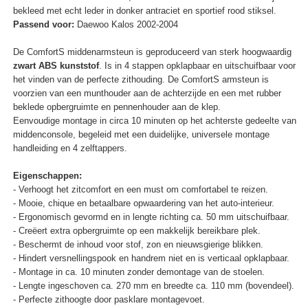
bekleed met echt leder in donker antraciet en sportief rood stiksel.
Passend voor:
Daewoo Kalos 2002-2004
De ComfortS middenarmsteun is geproduceerd van sterk hoogwaardig
zwart ABS kunststof
. Is in 4 stappen opklapbaar en uitschuifbaar voor
het vinden van de perfecte zithouding. De ComfortS armsteun is
voorzien van een munthouder aan de achterzijde en een met rubber
beklede opbergruimte en pennenhouder aan de klep.
Eenvoudige montage in circa 10 minuten op het achterste gedeelte van
middenconsole, begeleid met een duidelijke, universele montage
handleiding en 4 zelftappers.
Eigenschappen:
- Verhoogt het zitcomfort en een must om comfortabel te reizen.
- Mooie, chique en betaalbare opwaardering van het auto-interieur.
- Ergonomisch gevormd en in lengte richting ca. 50 mm uitschuifbaar.
- Creëert extra opbergruimte op een makkelijk bereikbare plek.
- Beschermt de inhoud voor stof, zon en nieuwsgierige blikken.
- Hindert versnellingspook en handrem niet en is verticaal opklapbaar.
- Montage in ca. 10 minuten zonder demontage van de stoelen.
- Lengte ingeschoven ca. 270 mm en breedte ca. 110 mm (bovendeel).
- Perfecte zithoogte door pasklare montagevoet.