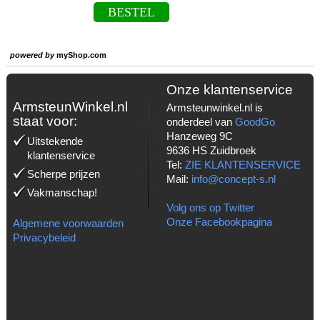
BESTEL
powered by
myShop.com
Onze klantenservice
ArmsteunWinkel.nl
Armsteunwinkel.nl is
staat voor:
onderdeel van
GoodGo
Hanzeweg 9C
Uitstekende
9636 HS Zuidbroek
klantenservice
Tel:
ZIE KLANTENSERVICE
Scherpe prijzen
Mail:
info@concept-s.nl
Vakmanschap!
Volg ons op Twitter
Onze Facebookpagina
Algemene voorwaarden
Privacybeleid