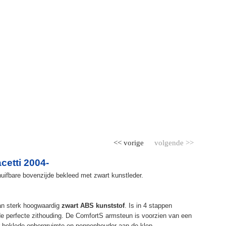
<< vorige
volgende >>
etti 2004-
uifbare bovenzijde bekleed met zwart kunstleder.
an sterk hoogwaardig
zwart ABS kunststof
. Is in 4 stappen
de perfecte zithouding. De ComfortS armsteun is voorzien van een
r beklede opbergruimte en pennenhouder aan de klep.