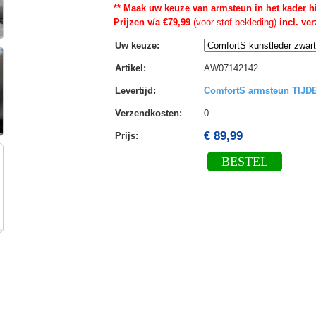
** Maak uw keuze van armsteun in het kader h
Prijzen v/a €79,99
(voor stof bekleding)
incl. ve
Uw keuze
:
Artikel
:
AW07142142
Levertijd
:
ComfortS armsteun TIJ
Verzendkosten
:
0
€ 89,99
Prijs:
BESTEL