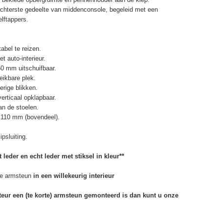
chterste gedeelte van middenconsole, begeleid met een
elftappers.
abel te reizen.
t auto-interieur.
50 mm uitschuifbaar.
eikbare plek.
erige blikken.
erticaal opklapbaar.
n de stoelen.
 110 mm (bovendeel).
psluiting.
 leder en echt leder met stiksel in kleur**
e armsteun
in een willekeurig interieur
rteur een (te korte) armsteun gemonteerd is dan kunt u onze