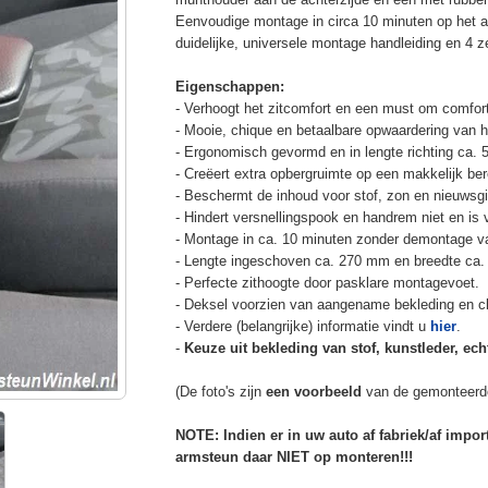
Eenvoudige montage in circa 10 minuten op het a
duidelijke, universele montage handleiding en 4 z
Eigenschappen:
- Verhoogt het zitcomfort en een must om comfort
- Mooie, chique en betaalbare opwaardering van he
- Ergonomisch gevormd en in lengte richting ca. 
- Creëert extra opbergruimte op een makkelijk ber
- Beschermt de inhoud voor stof, zon en nieuwsgi
- Hindert versnellingspook en handrem niet en is v
- Montage in ca. 10 minuten zonder demontage va
- Lengte ingeschoven ca. 270 mm en breedte ca.
- Perfecte zithoogte door pasklare montagevoet.
- Deksel voorzien van aangename bekleding en cli
- Verdere (belangrijke) informatie vindt u
hier
.
-
Keuze uit bekleding van stof, kunstleder, echt
(De foto's zijn
een voorbeeld
van de gemonteerd
NOTE: Indien er in uw auto af fabriek/af impo
armsteun daar NIET op monteren!!!