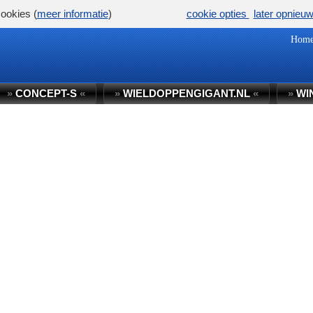
ookies (
meer informatie
)
cookie opties
later opnieu
Hom
»
CONCEPT-S
«
»
WIELDOPPENGIGANT.NL
«
»
WI