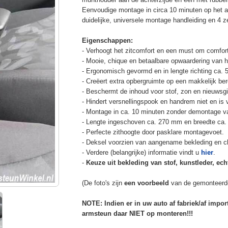
Eenvoudige montage in circa 10 minuten op het a
duidelijke, universele montage handleiding en 4 z
Eigenschappen:
- Verhoogt het zitcomfort en een must om comfort
- Mooie, chique en betaalbare opwaardering van he
- Ergonomisch gevormd en in lengte richting ca. 
- Creëert extra opbergruimte op een makkelijk ber
- Beschermt de inhoud voor stof, zon en nieuwsgi
- Hindert versnellingspook en handrem niet en is v
- Montage in ca. 10 minuten zonder demontage va
- Lengte ingeschoven ca. 270 mm en breedte ca.
- Perfecte zithoogte door pasklare montagevoet.
- Deksel voorzien van aangename bekleding en cli
- Verdere (belangrijke) informatie vindt u
hier
.
-
Keuze uit bekleding van stof, kunstleder, echt
(De foto's zijn
een voorbeeld
van de gemonteerd
NOTE: Indien er in uw auto af fabriek/af impo
armsteun daar NIET op monteren!!!