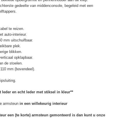
chterste gedeelte van middenconsole, begeleid met een
elftappers.
abel te reizen.
t auto-interieur.
50 mm uitschuifbaar.
eikbare plek.
erige blikken.
erticaal opklapbaar.
n de stoelen.
 110 mm (bovendeel).
psluiting.
 leder en echt leder met stiksel in kleur**
e armsteun
in een willekeurig interieur
rteur een (te korte) armsteun gemonteerd is dan kunt u onze