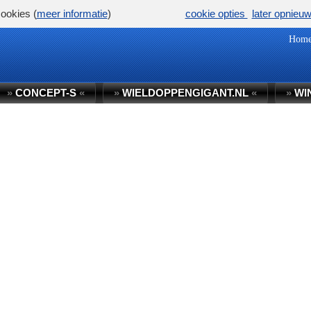
ookies (
meer informatie
)
cookie opties
later opnieu
Hom
»
CONCEPT-S
«
»
WIELDOPPENGIGANT.NL
«
»
WI