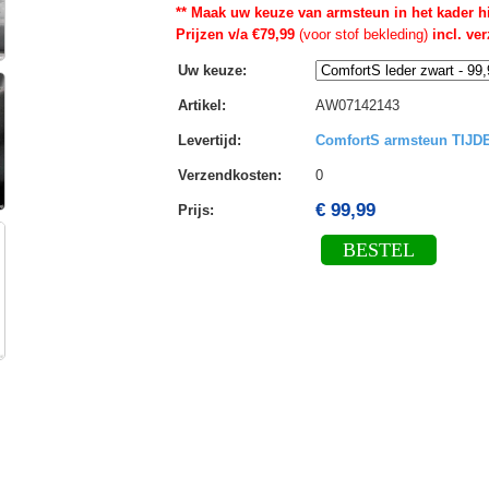
** Maak uw keuze van armsteun in het kader h
Prijzen v/a €79,99
(voor stof bekleding)
incl. ve
Uw keuze
:
Artikel
:
AW07142143
Levertijd
:
ComfortS armsteun TIJ
Verzendkosten
:
0
€ 99,99
Prijs:
BESTEL