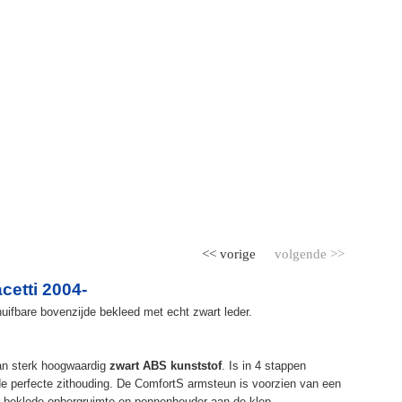
<< vorige
volgende >>
etti 2004-
ifbare bovenzijde bekleed met echt zwart leder.
an sterk hoogwaardig
zwart ABS kunststof
. Is in 4 stappen
de perfecte zithouding. De ComfortS armsteun is voorzien van een
r beklede opbergruimte en pennenhouder aan de klep.