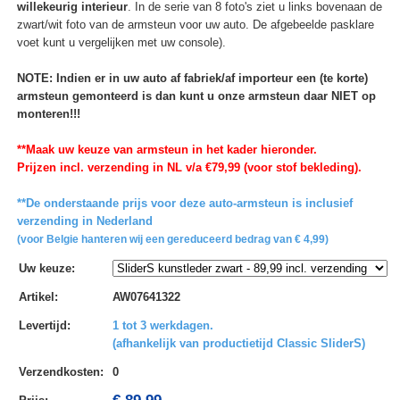
willekeurig interieur
. In de serie van 8 foto's ziet u links bovenaan de
zwart/wit foto van de armsteun voor uw auto. De afgebeelde pasklare
voet kunt u vergelijken met uw console).
NOTE: Indien er in uw auto af fabriek/af importeur een (te korte)
armsteun gemonteerd is dan kunt u onze armsteun daar NIET op
monteren!!!
**Maak uw keuze van armsteun in het kader hieronder.
Prijzen incl. verzending in NL v/a €79,99 (voor stof bekleding).
**De onderstaande prijs voor deze auto-armsteun is inclusief
verzending in Nederland
(voor Belgie hanteren wij een gereduceerd bedrag van € 4,99)
Uw keuze
:
Artikel
:
AW07641322
Levertijd
:
1 tot 3 werkdagen.
(afhankelijk van productietijd Classic SliderS)
Verzendkosten
:
0