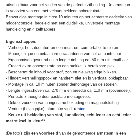
uitschuifbaar voor het vinden van de perfecte zithouding. De armsteun
is voorzien van een met velours beklede opbergruimte.
Eenvoudige montage in circa 10 minuten op het achterste gedeelte van
middenconsole, begeleid met een duidelijke, universele montage
handleiding en 4 zelftappers.
Eigenschappen:
- Verhoogt het zitcomfort en een must om comfortabel te reizen.
- Mooie, chique en betaalbare opwaardering van het auto-interieur.
- Ergonomisch gevormd en in lengte richting ca. 50 mm uitschuifbaar.
- Creëert extra opbergruimte op een makkelijk bereikbare plek.
- Beschermt de inhoud voor stof, zon en nieuwsgierige blikken.
- Hindert versnellingspook en handrem niet en is verticaal opklapbaar.
- Montage in ca. 10 minuten zonder demontage van de stoelen.
- Lengte ingeschoven ca. 270 mm en breedte ca. 110 mm (bovendeel).
- Perfecte zithoogte door pasklare montagevoet.
- Deksel voorzien van aangename bekleding en magneetsluiting.
- Verdere (belangrijke) informatie vindt u
hier
.
-
Keuze uit bekleding van stof, kunstleder, echt leder en echt leder
met stiksel in kleur**
(De foto's zijn
een voorbeeld
van de gemonteerde armsteun
in een