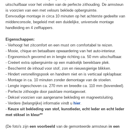
uitschuifbaar voor het vinden van de perfecte zithouding. De armsteun
is voorzien van een met velours beklede opbergruimte.
Eenvoudige montage in circa 10 minuten op het achterste gedeelte van
middenconsole, begeleid met een duidelijke, universele montage
handleiding en 4 zelftappers.
Eigenschappen:
- Verhoogt het zitcomfort en een must om comfortabel te reizen.
- Mooie, chique en betaalbare opwaardering van het auto-interieur.
- Ergonomisch gevormd en in lengte richting ca. 50 mm uitschuifbaar.
- Creëert extra opbergruimte op een makkelijk bereikbare plek.
- Beschermt de inhoud voor stof, zon en nieuwsgierige blikken.
- Hindert versnellingspook en handrem niet en is verticaal opklapbaar.
- Montage in ca. 10 minuten zonder demontage van de stoelen.
- Lengte ingeschoven ca. 270 mm en breedte ca. 110 mm (bovendeel).
- Perfecte zithoogte door pasklare montagevoet.
- Deksel voorzien van aangename bekleding en magneetsluiting.
- Verdere (belangrijke) informatie vindt u
hier
.
-
Keuze uit bekleding van stof, kunstleder, echt leder en echt leder
met stiksel in kleur**
(De foto's zijn
een voorbeeld
van de gemonteerde armsteun
in een