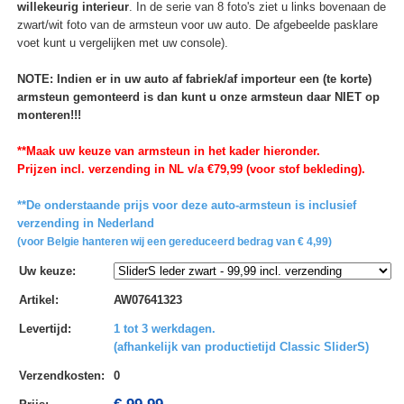
willekeurig interieur
. In de serie van 8 foto's ziet u links bovenaan de
zwart/wit foto van de armsteun voor uw auto. De afgebeelde pasklare
voet kunt u vergelijken met uw console).
NOTE: Indien er in uw auto af fabriek/af importeur een (te korte)
armsteun gemonteerd is dan kunt u onze armsteun daar NIET op
monteren!!!
**Maak uw keuze van armsteun in het kader hieronder.
Prijzen incl. verzending in NL v/a €79,99 (voor stof bekleding).
**De onderstaande prijs voor deze auto-armsteun is inclusief
verzending in Nederland
(voor Belgie hanteren wij een gereduceerd bedrag van € 4,99)
Uw keuze
:
Artikel
:
AW07641323
Levertijd
:
1 tot 3 werkdagen.
(afhankelijk van productietijd Classic SliderS)
Verzendkosten
:
0