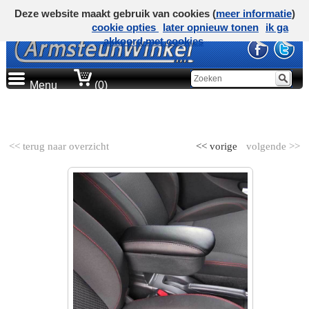
Deze website maakt gebruik van cookies (
meer informatie
)
cookie opties
later opnieuw tonen
ik ga
akkoord met cookies
Menu
(0)
AUTOMERK
<< terug naar overzicht
<< vorige
volgende >>