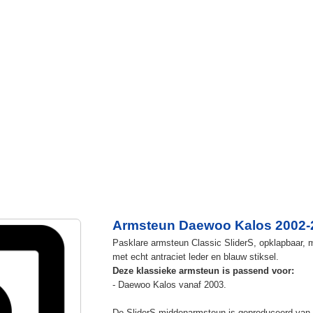
Armsteun Daewoo Kalos 2002-
Pasklare armsteun Classic SliderS, opklapbaar, m
met echt antraciet leder en blauw stiksel.
Deze klassieke armsteun is passend voor:
- Daewoo Kalos vanaf 2003.
De SliderS middenarmsteun is geproduceerd van s