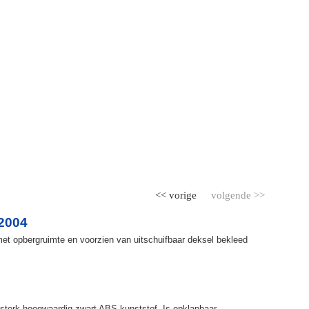
<< vorige
volgende >>
2004
et opbergruimte en voorzien van uitschuifbaar deksel bekleed
terk hoogwaardig zwart ABS kunststof. Is opklapbaar,