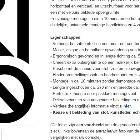
horizontaal en verticaal, en uitschuifbaar voor h
een met velours beklede opbergruimte.
Eenvoudige montage in circa 10 minuten op het a
duidelijke, universele montage handleiding en 4 z
Eigenschappen:
- Verhoogt het zitcomfort en een must om comfort
- Mooie, chique en betaalbare opwaardering van he
- Ergonomisch gevormd en in lengte richting ca. 
- Creëert extra opbergruimte op een makkelijk ber
- Beschermt de inhoud voor stof, zon en nieuwsgi
- Hindert versnellingspook en handrem niet en is v
- Montage in ca. 10 minuten zonder demontage va
- Lengte ingeschoven ca. 270 mm en breedte ca.
- Perfecte zithoogte door pasklare montagevoet.
- Deksel voorzien van aangename bekleding en m
- Verdere (belangrijke) informatie vindt u
hier
.
-
Keuze uit bekleding van stof, kunstleder, echt
(De foto's zijn
een voorbeeld
van de gemonteerd
ziet u links bovenaan de antraciet/wit foto van 
vergelijken met uw console).