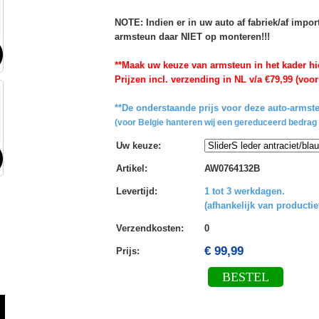
NOTE: Indien er in uw auto af fabriek/af impo
armsteun daar NIET op monteren!!!
**Maak uw keuze van armsteun in het kader hi
Prijzen incl. verzending in NL v/a €79,99 (voor
**De onderstaande prijs voor deze auto-armste
(voor Belgie hanteren wij een gereduceerd bedrag 
Uw keuze
:
Artikel
:
AW0764132B
Levertijd
:
1 tot 3 werkdagen.
(afhankelijk van productie
Verzendkosten
:
0
€ 99,99
Prijs:
BESTEL