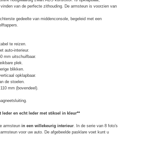
et vinden van de perfecte zithouding. De armsteun is voorzien van
chterste gedeelte van middenconsole, begeleid met een
elftappers.
abel te reizen.
t auto-interieur.
50 mm uitschuifbaar.
eikbare plek.
erige blikken.
erticaal opklapbaar.
n de stoelen.
 110 mm (bovendeel).
agneetsluiting.
 leder en echt leder met stiksel in kleur**
e armsteun
in een willekeurig interieur
. In de serie van 8 foto's
de armsteun voor uw auto. De afgebeelde pasklare voet kunt u