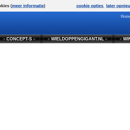
kies (
meer informatie
)
cookie opties
later opnie
Hom
»
CONCEPT-S
«
»
WIELDOPPENGIGANT.NL
«
»
WI