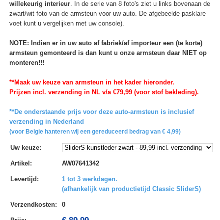
willekeurig interieur
. In de serie van 8 foto's ziet u links bovenaan de
zwart/wit foto van de armsteun voor uw auto. De afgebeelde pasklare
voet kunt u vergelijken met uw console).
NOTE: Indien er in uw auto af fabriek/af importeur een (te korte)
armsteun gemonteerd is dan kunt u onze armsteun daar NIET op
monteren!!!
**Maak uw keuze van armsteun in het kader hieronder.
Prijzen incl. verzending in NL v/a €79,99 (voor stof bekleding).
**De onderstaande prijs voor deze auto-armsteun is inclusief
verzending in Nederland
(voor Belgie hanteren wij een gereduceerd bedrag van € 4,99)
Uw keuze
:
Artikel
:
AW07641342
Levertijd
:
1 tot 3 werkdagen.
(afhankelijk van productietijd Classic SliderS)
Verzendkosten
:
0