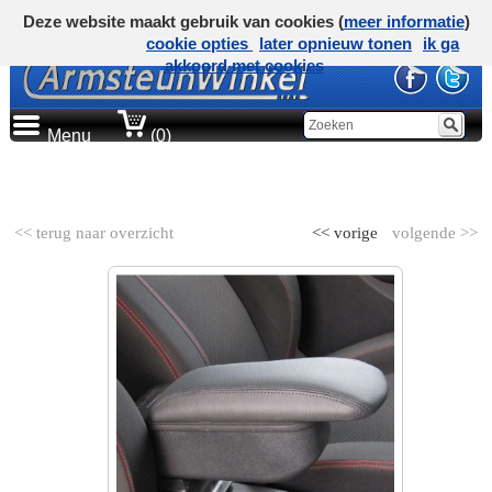
Deze website maakt gebruik van cookies (
meer informatie
)
cookie opties
later opnieuw tonen
ik ga
akkoord met cookies
Menu
(0)
AUTOMERK
<< terug naar overzicht
<< vorige
volgende >>