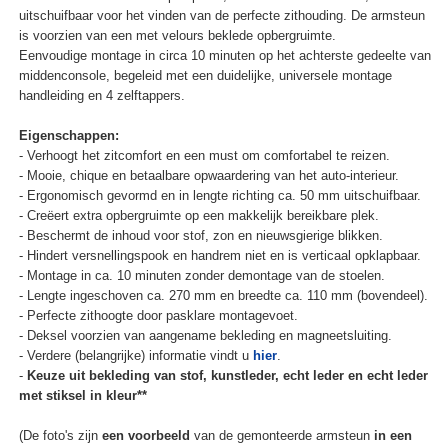
uitschuifbaar voor het vinden van de perfecte zithouding. De armsteun
is voorzien van een met velours beklede opbergruimte.
Eenvoudige montage in circa 10 minuten op het achterste gedeelte van
middenconsole, begeleid met een duidelijke, universele montage
handleiding en 4 zelftappers.
Eigenschappen:
- Verhoogt het zitcomfort en een must om comfortabel te reizen.
- Mooie, chique en betaalbare opwaardering van het auto-interieur.
- Ergonomisch gevormd en in lengte richting ca. 50 mm uitschuifbaar.
- Creëert extra opbergruimte op een makkelijk bereikbare plek.
- Beschermt de inhoud voor stof, zon en nieuwsgierige blikken.
- Hindert versnellingspook en handrem niet en is verticaal opklapbaar.
- Montage in ca. 10 minuten zonder demontage van de stoelen.
- Lengte ingeschoven ca. 270 mm en breedte ca. 110 mm (bovendeel).
- Perfecte zithoogte door pasklare montagevoet.
- Deksel voorzien van aangename bekleding en magneetsluiting.
- Verdere (belangrijke) informatie vindt u
hier
.
-
Keuze uit bekleding van stof, kunstleder, echt leder en echt leder
met stiksel in kleur**
(De foto's zijn
een voorbeeld
van de gemonteerde armsteun
in een