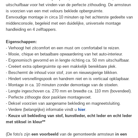
uitschuifbaar voor het vinden van de perfecte zithouding. De armsteun
is voorzien van een met velours beklede opbergruimte.
Eenvoudige montage in circa 10 minuten op het achterste gedeelte van
middenconsole, begeleid met een duidelijke, universele montage
handleiding en 4 zelftappers.
Eigenschappen:
- Verhoogt het zitcomfort en een must om comfortabel te reizen.
- Mooie, chique en betaalbare opwaardering van het auto-interieur.
- Ergonomisch gevormd en in lengte richting ca. 50 mm uitschuifbaar.
- Creëert extra opbergruimte op een makkelijk bereikbare plek.
- Beschermt de inhoud voor stof, zon en nieuwsgierige blikken.
- Hindert versnellingspook en handrem niet en is verticaal opklapbaar.
- Montage in ca. 10 minuten zonder demontage van de stoelen.
- Lengte ingeschoven ca. 270 mm en breedte ca. 110 mm (bovendeel).
- Perfecte zithoogte door pasklare montagevoet.
- Deksel voorzien van aangename bekleding en magneetsluiting.
- Verdere (belangrijke) informatie vindt u
hier
.
-
Keuze uit bekleding van stof, kunstleder, echt leder en echt leder
met stiksel in kleur**
(De foto's zijn
een voorbeeld
van de gemonteerde armsteun
in een