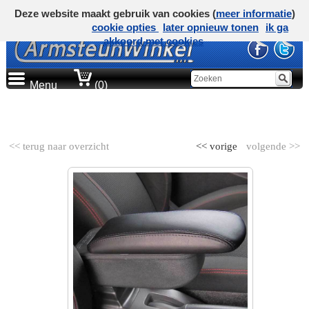
Deze website maakt gebruik van cookies (
meer informatie
)
cookie opties
later opnieuw tonen
ik ga
akkoord met cookies
Menu
(0)
AUTOMERK
<< terug naar overzicht
<< vorige
volgende >>