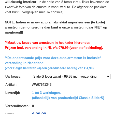
willekeurig interieur
. In de serie van 8 foto's ziet u links bovenaan de
zwart/wit foto van de armsteun voor uw auto. De afgebeelde pasklare
voet kunt u vergelijken met uw console).
NOTE: Indien er in uw auto af fabriek/af importeur een (te korte)
armsteun gemonteerd is dan kunt u onze armsteun daar NIET op
monteren!!!
**Maak uw keuze van armsteun in het kader hieronder.
Prijzen incl. verzending in NL v/a €79,99 (voor stof bekleding).
**De onderstaande prijs voor deze auto-armsteun is inclusief
verzending in Nederland
(voor Belgie hanteren wij een gereduceerd bedrag van € 4,99)
Uw keuze
:
Artikel
:
AW07641343
Levertijd
:
1 tot 3 werkdagen.
(afhankelijk van productietijd Classic SliderS)
Verzendkosten
:
0