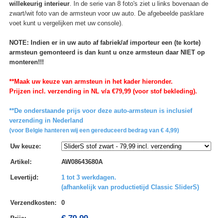
willekeurig interieur
. In de serie van 8 foto's ziet u links bovenaan de
zwart/wit foto van de armsteun voor uw auto. De afgebeelde pasklare
voet kunt u vergelijken met uw console).
NOTE: Indien er in uw auto af fabriek/af importeur een (te korte)
armsteun gemonteerd is dan kunt u onze armsteun daar NIET op
monteren!!!
**Maak uw keuze van armsteun in het kader hieronder.
Prijzen incl. verzending in NL v/a €79,99 (voor stof bekleding).
**De onderstaande prijs voor deze auto-armsteun is inclusief
verzending in Nederland
(voor Belgie hanteren wij een gereduceerd bedrag van € 4,99)
Uw keuze
:
Artikel
:
AW08643680A
Levertijd
:
1 tot 3 werkdagen.
(afhankelijk van productietijd Classic SliderS)
Verzendkosten
:
0