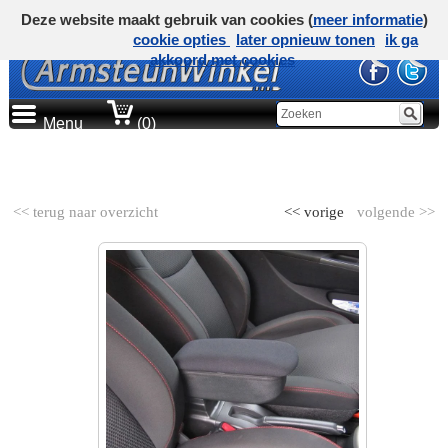
Deze website maakt gebruik van cookies (
meer informatie
)
cookie opties
later opnieuw tonen
ik ga
akkoord met cookies
Menu
(0)
AUTOMERK
<< terug naar overzicht
<< vorige
volgende >>