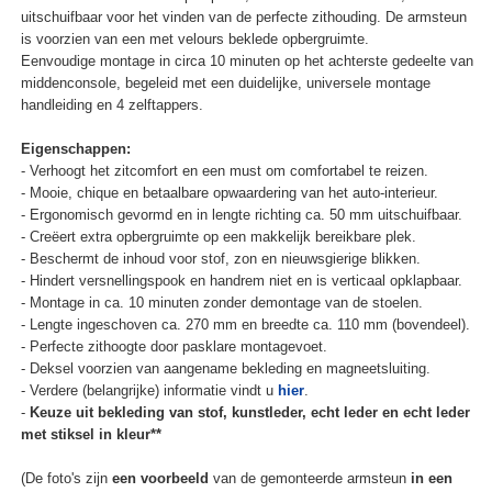
uitschuifbaar voor het vinden van de perfecte zithouding. De armsteun
is voorzien van een met velours beklede opbergruimte.
Eenvoudige montage in circa 10 minuten op het achterste gedeelte van
middenconsole, begeleid met een duidelijke, universele montage
handleiding en 4 zelftappers.
Eigenschappen:
- Verhoogt het zitcomfort en een must om comfortabel te reizen.
- Mooie, chique en betaalbare opwaardering van het auto-interieur.
- Ergonomisch gevormd en in lengte richting ca. 50 mm uitschuifbaar.
- Creëert extra opbergruimte op een makkelijk bereikbare plek.
- Beschermt de inhoud voor stof, zon en nieuwsgierige blikken.
- Hindert versnellingspook en handrem niet en is verticaal opklapbaar.
- Montage in ca. 10 minuten zonder demontage van de stoelen.
- Lengte ingeschoven ca. 270 mm en breedte ca. 110 mm (bovendeel).
- Perfecte zithoogte door pasklare montagevoet.
- Deksel voorzien van aangename bekleding en magneetsluiting.
- Verdere (belangrijke) informatie vindt u
hier
.
-
Keuze uit bekleding van stof, kunstleder, echt leder en echt leder
met stiksel in kleur**
(De foto's zijn
een voorbeeld
van de gemonteerde armsteun
in een