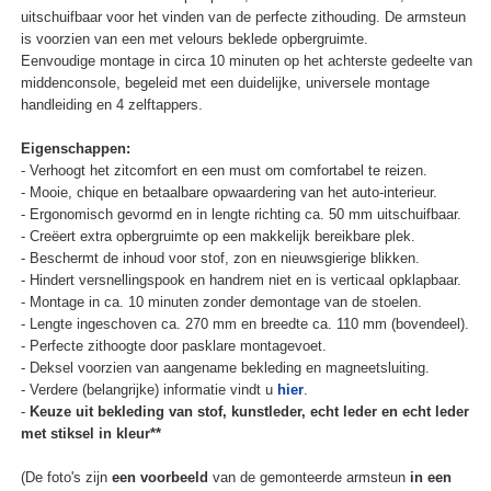
uitschuifbaar voor het vinden van de perfecte zithouding. De armsteun
is voorzien van een met velours beklede opbergruimte.
Eenvoudige montage in circa 10 minuten op het achterste gedeelte van
middenconsole, begeleid met een duidelijke, universele montage
handleiding en 4 zelftappers.
Eigenschappen:
- Verhoogt het zitcomfort en een must om comfortabel te reizen.
- Mooie, chique en betaalbare opwaardering van het auto-interieur.
- Ergonomisch gevormd en in lengte richting ca. 50 mm uitschuifbaar.
- Creëert extra opbergruimte op een makkelijk bereikbare plek.
- Beschermt de inhoud voor stof, zon en nieuwsgierige blikken.
- Hindert versnellingspook en handrem niet en is verticaal opklapbaar.
- Montage in ca. 10 minuten zonder demontage van de stoelen.
- Lengte ingeschoven ca. 270 mm en breedte ca. 110 mm (bovendeel).
- Perfecte zithoogte door pasklare montagevoet.
- Deksel voorzien van aangename bekleding en magneetsluiting.
- Verdere (belangrijke) informatie vindt u
hier
.
-
Keuze uit bekleding van stof, kunstleder, echt leder en echt leder
met stiksel in kleur**
(De foto's zijn
een voorbeeld
van de gemonteerde armsteun
in een