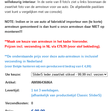
willekeurig interieur
. In de serie van 8 foto's ziet u links bovenaan de
zwart/wit foto van de armsteun voor uw auto. De afgebeelde pasklare
voet kunt u vergelijken met uw console).
NOTE: Indien er in uw auto af fabriek/af importeur een (te korte)
armsteun gemonteerd is dan kunt u onze armsteun daar NIET op
monteren!!!
**Maak uw keuze van armsteun in het kader hieronder.
Prijzen incl. verzending in NL v/a €79,99 (voor stof bekleding).
**De onderstaande prijs voor deze auto-armsteun is inclusief
verzending in Nederland
(voor Belgie hanteren wij een gereduceerd bedrag van € 4,99)
Uw keuze
:
Artikel
:
AW08643686A
Levertijd
:
1 tot 3 werkdagen.
(afhankelijk van productietijd Classic SliderS)
Verzendkosten
:
0