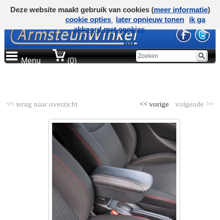
Deze website maakt gebruik van cookies (
meer informatie
)
cookie opties
later opnieuw tonen
ik ga
akkoord met cookies
Menu
(0)
AUTOMERK
<< terug naar overzicht
<< vorige
volgende >>