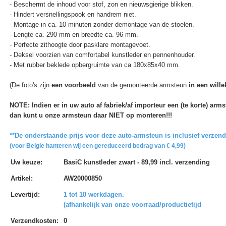
- Beschermt de inhoud voor stof, zon en nieuwsgierige blikken.
- Hindert versnellingspook en handrem niet.
- Montage in ca. 10 minuten zonder demontage van de stoelen.
- Lengte ca. 290 mm en breedte ca. 96 mm.
- Perfecte zithoogte door pasklare montagevoet.
- Deksel voorzien van comfortabel kunstleder en pennenhouder.
- Met rubber beklede opbergruimte van ca 180x85x40 mm.
(De foto's zijn
een voorbeeld
van de gemonteerde armsteun
in een wille
NOTE: Indien er in uw auto af fabriek/af importeur een (te korte) ar
dan kunt u onze armsteun daar NIET op monteren!!!
**De onderstaande prijs voor deze auto-armsteun is inclusief verzen
(voor Belgie hanteren wij een gereduceerd bedrag van € 4,99)
Uw keuze
:
BasiC kunstleder zwart - 89,99 incl. verzending
Artikel
:
AW20000850
Levertijd
:
1 tot 10 werkdagen.
(afhankelijk van onze voorraad/productietijd
Verzendkosten
:
0