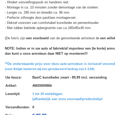
- Hindert versnellingspook en handrem niet.
- Montage in ca. 10 minuten zonder demontage van de stoelen.
- Lengte ca. 290 mm en breedte ca. 96 mm.
- Perfecte zithoogte door pasklare montagevoet.
- Deksel voorzien van comfortabel kunstleder en pennenhouder.
- Met rubber beklede opbergruimte van ca 180x85x40 mm.
(De foto's zijn
een voorbeeld
van de gemonteerde armsteun
in een wille
NOTE: Indien er in uw auto af fabriek/af importeur een (te korte) ar
dan kunt u onze armsteun daar NIET op monteren!!!
**De onderstaande prijs voor deze auto-armsteun is inclusief verzen
(voor Belgie hanteren wij een gereduceerd bedrag van € 4,99)
Uw keuze
:
BasiC kunstleder zwart - 89,99 incl. verzending
Artikel
:
AW20000866
Levertijd
:
1 tot 10 werkdagen.
(afhankelijk van onze voorraad/productietijd
Verzendkosten
:
0