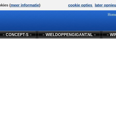
kies (
meer informatie
)
cookie opties
later opnie
Hom
»
CONCEPT-S
«
»
WIELDOPPENGIGANT.NL
«
»
WI