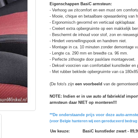
Eigenschappen BasiC armsteun:
- Verhoog uw zitcomfort en een must om comforta
- Mooie, chique en betaalbare opwaardering van he
- Ergonomisch gevormd en verticaal opklapbaar.
- Creëert extra opbergruimte op een makkelijk ber
- Beschermt de inhoud voor stof, zon en nieuwsgi
- Hindert versnellingspook en handrem niet.
- Montage in ca. 10 minuten zonder demontage va
- Lengte ca. 290 mm en breedte ca. 96 mm.
- Perfecte zithoogte door pasklare montagevoet.
- Deksel voorzien van comfortabel kunstleder en
- Met rubber beklede opbergruimte van ca 180x
(De foto's zijn
een voorbeeld
van de gemonteerd
NOTE: Indien er in uw auto af fabriek/af impo
armsteun daar NIET op monteren!!!
**De onderstaande prijs voor deze auto-armste
(voor Belgie hanteren wij een gereduceerd bedrag 
Uw keuze
:
BasiC kunstleder zwart - 89,9