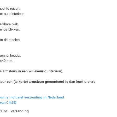
bel te reizen.
t auto-interieur.
eikbare plek.
erige blikken.
n de stoelen.
 pennenhouder.
85x40 mm.
e armsteun
in een willekeurig interieur
).
rteur een (te korte) armsteun gemonteerd is dan kunt u onze
un is inclusief verzending in Nederland
van € 4,99)
9 incl. verzending