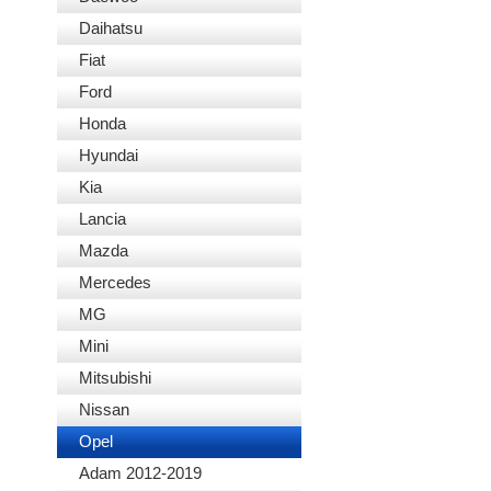
Daihatsu
Fiat
Ford
Honda
Hyundai
Kia
Lancia
Mazda
Mercedes
MG
Mini
Mitsubishi
Nissan
Opel
Adam 2012-2019