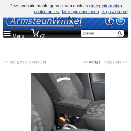
Deze website maakt gebruik van cookies (
meer informatie
)
cookie opties
later opnieuw tonen
ik ga akkoord
met cookies
Menu
(0)
AUTOMERK
<< terug naar overzicht
<< vorige
volgende >>