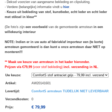
- Deksel voorzien van aangename bekleding en clipsluiting.
- Verdere (belangrijke) informatie vindt u
hier
.
-
Keuze uit bekleding van stof, kunstleder, echt leder en echt leder
met stiksel in kleur**
(De foto's zijn
een voorbeeld
van de gemonteerde armsteun
in een
willekeurig interieur
NOTE: Indien er in uw auto af fabriek/af importeur een (te korte)
armsteun gemonteerd is dan kunt u onze armsteun daar NIET op
monteren!!!
** Maak uw keuze van armsteun in het kader hieronder.
Prijzen v/a €79,99
(voor stof bekleding)
incl. verzending in NL
.
Uw keuze
:
Artikel
:
AW20141601
Levertijd
:
ComfortS armsteun TIJDELIJK NIET LEVERBAAR
Verzendkosten
:
0
€ 79,99
Prijs: