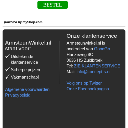
BESTEL
powered by
myShop.com
Onze klantenservice
ArmsteunWinkel.nl
Armsteunwinkel.nl is
staat voor:
onderdeel van
GoodGo
Hanzeweg 9C
Uitstekende
9636 HS Zuidbroek
klantenservice
Tel:
ZIE KLANTENSERVICE
Scherpe prijzen
Mail:
info@concept-s.nl
Vakmanschap!
Volg ons op Twitter
Onze Facebookpagina
Algemene voorwaarden
Privacybeleid