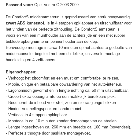
Passend voor:
Opel Vectra C 2003-2009
De ComfortS middenarmsteun is geproduceerd van sterk hoogwaardig
zwart ABS kunststof
. Is in 4 stappen opklapbaar en uitschuifbaar voor
het vinden van de perfecte zithouding. De ComfortS armsteun is
voorzien van een munthouder aan de achterzijde en een met rubber
beklede opbergruimte en pennenhouder aan de klep.
Eenvoudige montage in circa 10 minuten op het achterste gedeelte van
middenconsole, begeleid met een duidelijke, universele montage
handleiding en 4 zelftappers.
Eigenschappen:
- Verhoogt het zitcomfort en een must om comfortabel te reizen.
- Mooie, chique en betaalbare opwaardering van het auto-interieur.
- Ergonomisch gevormd en in lengte richting ca. 50 mm uitschuifbaar.
- Creëert extra opbergruimte op een makkelijk bereikbare plek.
- Beschermt de inhoud voor stof, zon en nieuwsgierige blikken.
- Hindert versnellingspook en handrem niet
- Verticaal in 4 stappen opklapbaar.
- Montage in ca. 10 minuten zonder demontage van de stoelen.
- Lengte ingeschoven ca. 260 mm en breedte ca. 100 mm (bovendeel).
- Perfecte zithoogte door pasklare montagevoet.