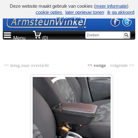
Deze website maakt gebruik van cookies (
meer informatie
)
cookie opties
later opnieuw tonen
ik ga akkoord
met cookies
Menu
(0)
AUTOMERK
<< terug naar overzicht
<< vorige
volgende >>