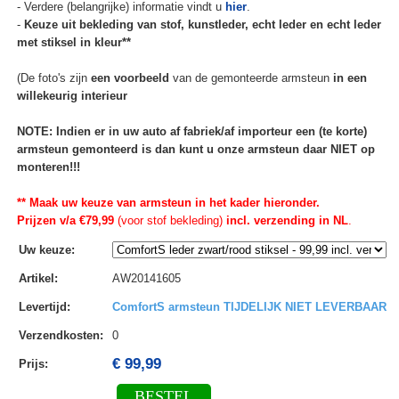
- Verdere (belangrijke) informatie vindt u
hier
.
-
Keuze uit bekleding van stof, kunstleder, echt leder en echt leder
met stiksel in kleur**
(De foto's zijn
een voorbeeld
van de gemonteerde armsteun
in een
willekeurig interieur
NOTE: Indien er in uw auto af fabriek/af importeur een (te korte)
armsteun gemonteerd is dan kunt u onze armsteun daar NIET op
monteren!!!
** Maak uw keuze van armsteun in het kader hieronder.
Prijzen v/a €79,99
(voor stof bekleding)
incl. verzending in NL
.
Uw keuze
:
Artikel
:
AW20141605
Levertijd
:
ComfortS armsteun TIJDELIJK NIET LEVERBAAR
Verzendkosten
:
0
€ 99,99
Prijs:
BESTEL