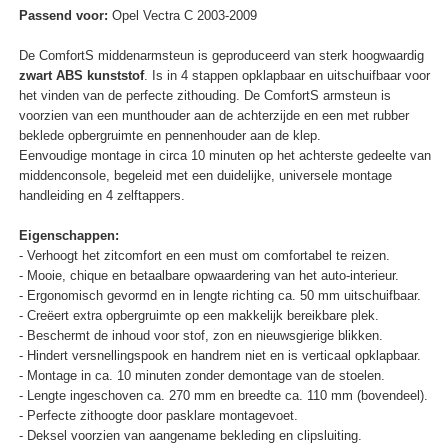
Passend voor:
Opel Vectra C 2003-2009
De ComfortS middenarmsteun is geproduceerd van sterk hoogwaardig
zwart ABS kunststof
. Is in 4 stappen opklapbaar en uitschuifbaar voor
het vinden van de perfecte zithouding. De ComfortS armsteun is
voorzien van een munthouder aan de achterzijde en een met rubber
beklede opbergruimte en pennenhouder aan de klep.
Eenvoudige montage in circa 10 minuten op het achterste gedeelte van
middenconsole, begeleid met een duidelijke, universele montage
handleiding en 4 zelftappers.
Eigenschappen:
- Verhoogt het zitcomfort en een must om comfortabel te reizen.
- Mooie, chique en betaalbare opwaardering van het auto-interieur.
- Ergonomisch gevormd en in lengte richting ca. 50 mm uitschuifbaar.
- Creëert extra opbergruimte op een makkelijk bereikbare plek.
- Beschermt de inhoud voor stof, zon en nieuwsgierige blikken.
- Hindert versnellingspook en handrem niet en is verticaal opklapbaar.
- Montage in ca. 10 minuten zonder demontage van de stoelen.
- Lengte ingeschoven ca. 270 mm en breedte ca. 110 mm (bovendeel).
- Perfecte zithoogte door pasklare montagevoet.
- Deksel voorzien van aangename bekleding en clipsluiting.