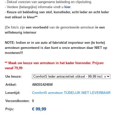
- Deksel voorzien van aangename bekleding en clipsluiting.
- Verdere (belangrijke) informatie vindt u
hier
.
-
Keuze uit bekleding van stof, kunstleder, echt leder en echt leder
met stiksel in kleur**
(De foto's zijn
een voorbeeld
van de gemonteerde armsteun
in een
willekeurig interieur
NOTE: Indien er in uw auto af fabriek/af importeur een (te korte)
armsteun gemonteerd is dan kunt u onze armsteun daar NIET op
monteren!!!
** Maak uw keuze van armsteun in het kader hieronder. Prijzen
vanaf 79,99
Uw keuze
:
Artikel
:
AW2014246W
Levertijd
:
ComfortS armsteun TIJDELIJK NIET LEVERBAAR
Verzendkosten
:
0
€ 99,99
Prijs: