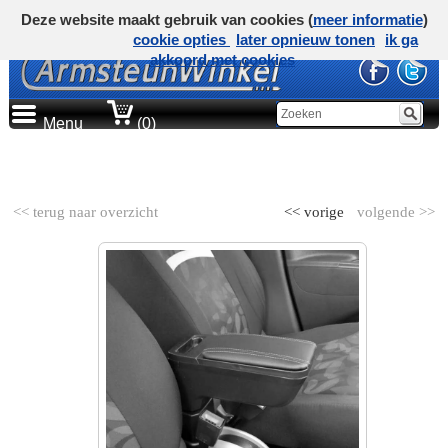
Deze website maakt gebruik van cookies (
meer informatie
)
cookie opties
later opnieuw tonen
ik ga
akkoord met cookies
Menu
(0)
AUTOMERK
<< terug naar overzicht
<< vorige
volgende >>