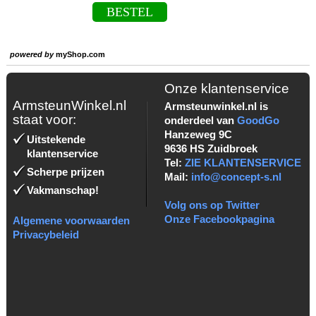
BESTEL
powered by
myShop.com
Onze klantenservice
ArmsteunWinkel.nl
Armsteunwinkel.nl is
staat voor:
onderdeel van
GoodGo
Hanzeweg 9C
Uitstekende
9636 HS Zuidbroek
klantenservice
Tel:
ZIE KLANTENSERVICE
Scherpe prijzen
Mail:
info@concept-s.nl
Vakmanschap!
Volg ons op Twitter
Onze Facebookpagina
Algemene voorwaarden
Privacybeleid