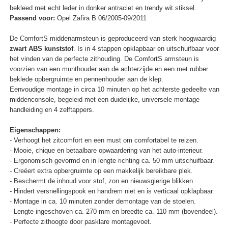
bekleed met echt leder in donker antraciet en trendy wit stiksel.
Passend voor:
Opel Zafira B 06/2005-09/2011
De ComfortS middenarmsteun is geproduceerd van sterk hoogwaardig
zwart ABS kunststof
. Is in 4 stappen opklapbaar en uitschuifbaar voor
het vinden van de perfecte zithouding. De ComfortS armsteun is
voorzien van een munthouder aan de achterzijde en een met rubber
beklede opbergruimte en pennenhouder aan de klep.
Eenvoudige montage in circa 10 minuten op het achterste gedeelte van
middenconsole, begeleid met een duidelijke, universele montage
handleiding en 4 zelftappers.
Eigenschappen:
- Verhoogt het zitcomfort en een must om comfortabel te reizen.
- Mooie, chique en betaalbare opwaardering van het auto-interieur.
- Ergonomisch gevormd en in lengte richting ca. 50 mm uitschuifbaar.
- Creëert extra opbergruimte op een makkelijk bereikbare plek.
- Beschermt de inhoud voor stof, zon en nieuwsgierige blikken.
- Hindert versnellingspook en handrem niet en is verticaal opklapbaar.
- Montage in ca. 10 minuten zonder demontage van de stoelen.
- Lengte ingeschoven ca. 270 mm en breedte ca. 110 mm (bovendeel).
- Perfecte zithoogte door pasklare montagevoet.