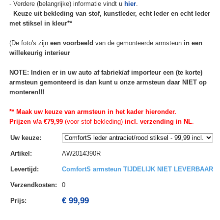
- Verdere (belangrijke) informatie vindt u
hier
.
-
Keuze uit bekleding van stof, kunstleder, echt leder en echt leder
met stiksel in kleur**
(De foto's zijn
een voorbeeld
van de gemonteerde armsteun
in een
willekeurig interieur
NOTE: Indien er in uw auto af fabriek/af importeur een (te korte)
armsteun gemonteerd is dan kunt u onze armsteun daar NIET op
monteren!!!
** Maak uw keuze van armsteun in het kader hieronder.
Prijzen v/a €79,99
(voor stof bekleding)
incl. verzending in NL
.
Uw keuze
:
Artikel
:
AW2014390R
Levertijd
:
ComfortS armsteun TIJDELIJK NIET LEVERBAAR
Verzendkosten
:
0
€ 99,99
Prijs: