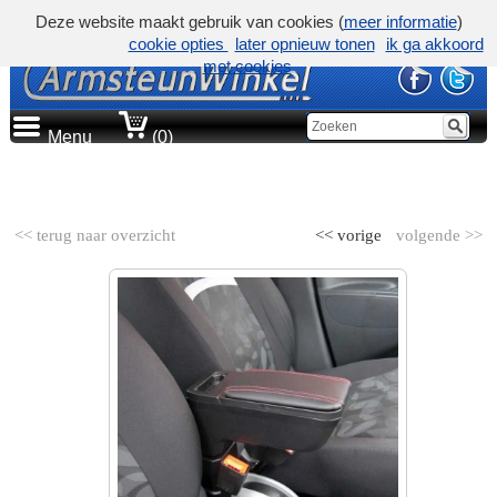
Deze website maakt gebruik van cookies (
meer informatie
)
cookie opties
later opnieuw tonen
ik ga akkoord
met cookies
Menu
(0)
AUTOMERK
<< terug naar overzicht
<< vorige
volgende >>