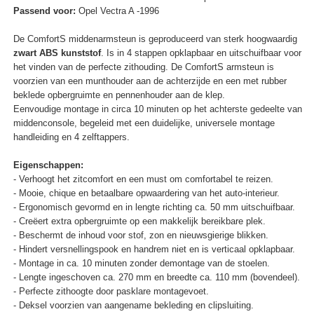
Passend voor:
Opel Vectra A -1996
De ComfortS middenarmsteun is geproduceerd van sterk hoogwaardig
zwart ABS kunststof
. Is in 4 stappen opklapbaar en uitschuifbaar voor
het vinden van de perfecte zithouding. De ComfortS armsteun is
voorzien van een munthouder aan de achterzijde en een met rubber
beklede opbergruimte en pennenhouder aan de klep.
Eenvoudige montage in circa 10 minuten op het achterste gedeelte van
middenconsole, begeleid met een duidelijke, universele montage
handleiding en 4 zelftappers.
Eigenschappen:
- Verhoogt het zitcomfort en een must om comfortabel te reizen.
- Mooie, chique en betaalbare opwaardering van het auto-interieur.
- Ergonomisch gevormd en in lengte richting ca. 50 mm uitschuifbaar.
- Creëert extra opbergruimte op een makkelijk bereikbare plek.
- Beschermt de inhoud voor stof, zon en nieuwsgierige blikken.
- Hindert versnellingspook en handrem niet en is verticaal opklapbaar.
- Montage in ca. 10 minuten zonder demontage van de stoelen.
- Lengte ingeschoven ca. 270 mm en breedte ca. 110 mm (bovendeel).
- Perfecte zithoogte door pasklare montagevoet.
- Deksel voorzien van aangename bekleding en clipsluiting.