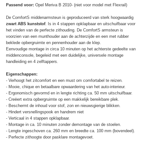
Passend voor:
Opel Meriva B 2010- (niet voor model met Flexrail)
De ComfortS middenarmsteun is geproduceerd van sterk hoogwaardig
zwart ABS kunststof
. Is in 4 stappen opklapbaar en uitschuifbaar voor
het vinden van de perfecte zithouding. De ComfortS armsteun is
voorzien van een munthouder aan de achterzijde en een met rubber
beklede opbergruimte en pennenhouder aan de klep.
Eenvoudige montage in circa 10 minuten op het achterste gedeelte van
middenconsole, begeleid met een duidelijke, universele montage
handleiding en 4 zelftappers.
Eigenschappen:
- Verhoogt het zitcomfort en een must om comfortabel te reizen.
- Mooie, chique en betaalbare opwaardering van het auto-interieur.
- Ergonomisch gevormd en in lengte richting ca. 50 mm uitschuifbaar.
- Creëert extra opbergruimte op een makkelijk bereikbare plek.
- Beschermt de inhoud voor stof, zon en nieuwsgierige blikken.
- Hindert versnellingspook en handrem niet
- Verticaal in 4 stappen opklapbaar.
- Montage in ca. 10 minuten zonder demontage van de stoelen.
- Lengte ingeschoven ca. 260 mm en breedte ca. 100 mm (bovendeel).
- Perfecte zithoogte door pasklare montagevoet.