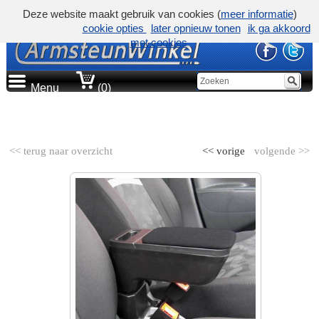
Deze website maakt gebruik van cookies (
meer informatie
)
cookie opties
later opnieuw tonen
ik ga akkoord
met cookies
Menu
(0)
AUTOMERK
<< terug naar overzicht
<< vorige
volgende >>