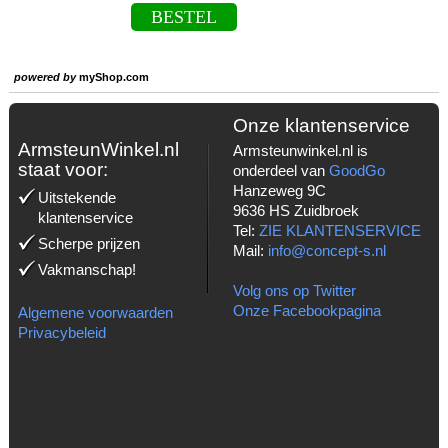
BESTEL
powered by
myShop.com
Onze klantenservice
ArmsteunWinkel.nl
Armsteunwinkel.nl is
staat voor:
onderdeel van
GoodGo
Hanzeweg 9C
Uitstekende
9636 HS Zuidbroek
klantenservice
Tel:
ZIE KLANTENSERVICE
Scherpe prijzen
Mail:
info@concept-s.nl
Vakmanschap!
Volg ons op Twitter
Onze Facebookpagina
Algemene voorwaarden
Privacybeleid