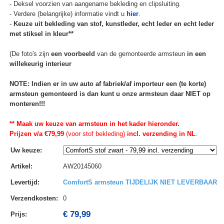
- Deksel voorzien van aangename bekleding en clipsluiting.
- Verdere (belangrijke) informatie vindt u
hier
.
-
Keuze uit bekleding van stof, kunstleder, echt leder en echt leder
met stiksel in kleur**
(De foto's zijn
een voorbeeld
van de gemonteerde armsteun
in een
willekeurig interieur
NOTE: Indien er in uw auto af fabriek/af importeur een (te korte)
armsteun gemonteerd is dan kunt u onze armsteun daar NIET op
monteren!!!
** Maak uw keuze van armsteun in het kader hieronder.
Prijzen v/a €79,99
(voor stof bekleding)
incl. verzending in NL
.
Uw keuze
:
Artikel
:
AW20145060
Levertijd
:
ComfortS armsteun TIJDELIJK NIET LEVERBAAR
Verzendkosten
:
0
€ 79,99
Prijs: