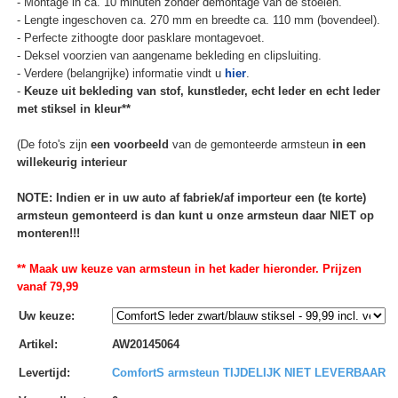
- Montage in ca. 10 minuten zonder demontage van de stoelen.
- Lengte ingeschoven ca. 270 mm en breedte ca. 110 mm (bovendeel).
- Perfecte zithoogte door pasklare montagevoet.
- Deksel voorzien van aangename bekleding en clipsluiting.
- Verdere (belangrijke) informatie vindt u
hier
.
-
Keuze uit bekleding van stof, kunstleder, echt leder en echt leder
met stiksel in kleur**
(De foto's zijn
een voorbeeld
van de gemonteerde armsteun
in een
willekeurig interieur
NOTE: Indien er in uw auto af fabriek/af importeur een (te korte)
armsteun gemonteerd is dan kunt u onze armsteun daar NIET op
monteren!!!
** Maak uw keuze van armsteun in het kader hieronder. Prijzen
vanaf 79,99
Uw keuze
:
Artikel
:
AW20145064
Levertijd
:
ComfortS armsteun TIJDELIJK NIET LEVERBAAR