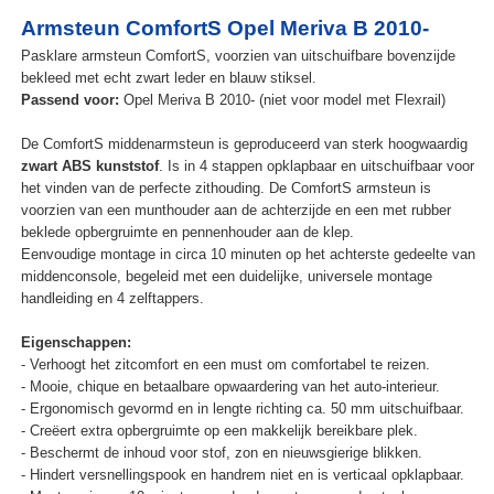
Armsteun ComfortS Opel Meriva B 2010-
Pasklare armsteun ComfortS, voorzien van uitschuifbare bovenzijde
bekleed met echt zwart leder en blauw stiksel.
Passend voor:
Opel Meriva B 2010- (niet voor model met Flexrail)
De ComfortS middenarmsteun is geproduceerd van sterk hoogwaardig
zwart ABS kunststof
. Is in 4 stappen opklapbaar en uitschuifbaar voor
het vinden van de perfecte zithouding. De ComfortS armsteun is
voorzien van een munthouder aan de achterzijde en een met rubber
beklede opbergruimte en pennenhouder aan de klep.
Eenvoudige montage in circa 10 minuten op het achterste gedeelte van
middenconsole, begeleid met een duidelijke, universele montage
handleiding en 4 zelftappers.
Eigenschappen:
- Verhoogt het zitcomfort en een must om comfortabel te reizen.
- Mooie, chique en betaalbare opwaardering van het auto-interieur.
- Ergonomisch gevormd en in lengte richting ca. 50 mm uitschuifbaar.
- Creëert extra opbergruimte op een makkelijk bereikbare plek.
- Beschermt de inhoud voor stof, zon en nieuwsgierige blikken.
- Hindert versnellingspook en handrem niet en is verticaal opklapbaar.