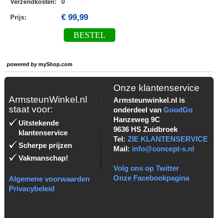
Verzendkosten
:
0
€ 99,99
Prijs:
BESTEL
powered by
myShop.com
Onze klantenservice
ArmsteunWinkel.nl
Armsteunwinkel.nl is
staat voor:
onderdeel van
GoodGo
Hanzeweg 9C
Uitstekende
9636 HS Zuidbroek
klantenservice
Tel:
ZIE KLANTENSERVICE
Scherpe prijzen
Mail:
info@concept-s.nl
Vakmanschap!
Volg ons op Twitter
Onze Facebookpagina
Algemene voorwaarden
Privacybeleid