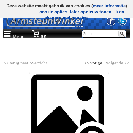
Deze website maakt gebruik van cookies (
meer informatie
)
cookie opties
later opnieuw tonen
ik ga
akkoord met cookies
Menu
(0)
AUTOMERK
<< terug naar overzicht
<< vorige
volgende >>