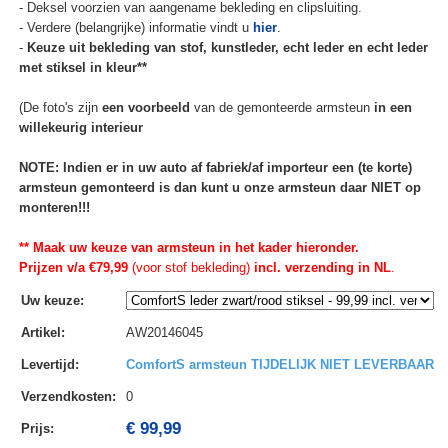
- Deksel voorzien van aangename bekleding en clipsluiting.
- Verdere (belangrijke) informatie vindt u
hier
.
-
Keuze uit bekleding van stof, kunstleder, echt leder en echt leder
met stiksel in kleur**
(De foto's zijn
een voorbeeld
van de gemonteerde armsteun
in een
willekeurig interieur
NOTE: Indien er in uw auto af fabriek/af importeur een (te korte)
armsteun gemonteerd is dan kunt u onze armsteun daar NIET op
monteren!!!
** Maak uw keuze van armsteun in het kader hieronder.
Prijzen v/a €79,99
(voor stof bekleding)
incl. verzending in NL
.
Uw keuze
:
Artikel
:
AW20146045
Levertijd
:
ComfortS armsteun TIJDELIJK NIET LEVERBAAR
Verzendkosten
:
0
€ 99,99
Prijs: