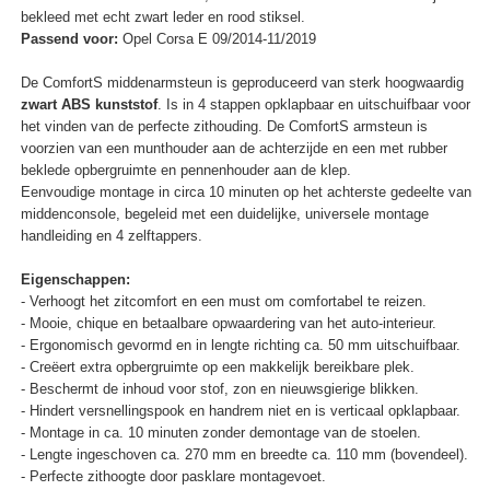
bekleed met echt zwart leder en rood stiksel.
Passend voor:
Opel Corsa E 09/2014-11/2019
De ComfortS middenarmsteun is geproduceerd van sterk hoogwaardig
zwart ABS kunststof
. Is in 4 stappen opklapbaar en uitschuifbaar voor
het vinden van de perfecte zithouding. De ComfortS armsteun is
voorzien van een munthouder aan de achterzijde en een met rubber
beklede opbergruimte en pennenhouder aan de klep.
Eenvoudige montage in circa 10 minuten op het achterste gedeelte van
middenconsole, begeleid met een duidelijke, universele montage
handleiding en 4 zelftappers.
Eigenschappen:
- Verhoogt het zitcomfort en een must om comfortabel te reizen.
- Mooie, chique en betaalbare opwaardering van het auto-interieur.
- Ergonomisch gevormd en in lengte richting ca. 50 mm uitschuifbaar.
- Creëert extra opbergruimte op een makkelijk bereikbare plek.
- Beschermt de inhoud voor stof, zon en nieuwsgierige blikken.
- Hindert versnellingspook en handrem niet en is verticaal opklapbaar.
- Montage in ca. 10 minuten zonder demontage van de stoelen.
- Lengte ingeschoven ca. 270 mm en breedte ca. 110 mm (bovendeel).
- Perfecte zithoogte door pasklare montagevoet.