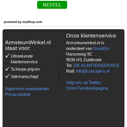
BESTEL
powered by
myShop.com
Onze klantenservice
ArmsteunWinkel.nl
Armsteunwinkel.nl is
staat voor:
onderdeel van
GoodGo
Hanzeweg 9C
Uitstekende
9636 HS Zuidbroek
klantenservice
Tel:
ZIE KLANTENSERVICE
Scherpe prijzen
Mail:
info@concept-s.nl
Vakmanschap!
Volg ons op Twitter
Onze Facebookpagina
Algemene voorwaarden
Privacybeleid