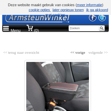
Deze website maakt gebruik van cookies (
meer informatie
)
cookie opties
later opnieuw tonen
ik ga akkoord
met cookies
Menu
(0)
AUTOMERK
<< terug naar overzicht
<< vorige
volgende >>