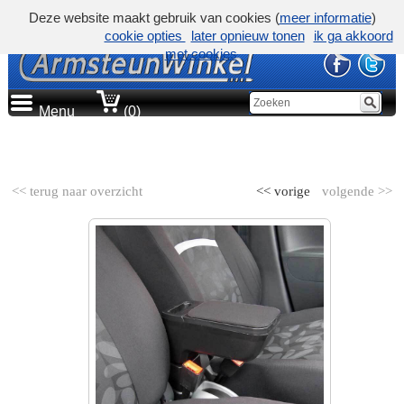
Deze website maakt gebruik van cookies (
meer informatie
)
cookie opties
later opnieuw tonen
ik ga akkoord
met cookies
Menu
(0)
AUTOMERK
<< terug naar overzicht
<< vorige
volgende >>