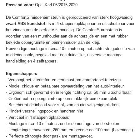
Passend voor:
Opel Karl 06/2015-2020
De ComfortS middenarmsteun is geproduceerd van sterk hoogwaardig
zwart ABS kunststof
. Is in 4 stappen opklapbaar en uitschuifbaar voor
het vinden van de perfecte zithouding. De ComfortS armsteun is
voorzien van een munthouder aan de achterzijde en een met rubber
beklede opbergruimte en pennenhouder aan de klep.
Eenvoudige montage in circa 10 minuten op het achterste gedeelte van
middenconsole, begeleid met een duidelijke, universele montage
handleiding en 4 zelftappers.
Eigenschappen:
- Verhoogt het zitcomfort en een must om comfortabel te reizen.
- Mooie, chique en betaalbare opwaardering van het auto-interieur.
- Ergonomisch gevormd en in lengte richting ca. 50 mm uitschuifbaar.
- Creëert extra opbergruimte op een makkelijk bereikbare plek.
- Beschermt de inhoud voor stof, zon en nieuwsgierige blikken.
- Hindert versnellingspook en handrem niet
- Verticaal in 4 stappen opklapbaar.
- Montage in ca. 10 minuten zonder demontage van de stoelen.
- Lengte ingeschoven ca. 260 mm en breedte ca. 100 mm (bovendeel).
- Perfecte zithoogte door pasklare montagevoet.