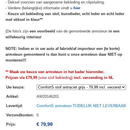
- Deksel voorzien van aangename bekleding en clipsluiting.
- Verdere (belangrijke) informatie vindt u
hier
.
-
Keuze uit bekleding van stof, kunstleder, echt leder en echt leder
met stiksel in kleur**
(De foto's zijn
een voorbeeld
van de gemonteerde armsteun
in een
willekeurig interieur
NOTE: Indien er in uw auto af fabriek/af importeur een (te korte)
armsteun gemonteerd is dan kunt u onze armsteun daar NIET op
monteren!!!
** Maak uw keuze van armsteun in het kader hieronder.
Prijzen v/a €79,99
(voor stof bekleding)
incl. verzending in NL
.
Uw keuze
:
Artikel
:
AW20146201
Levertijd
:
ComfortS armsteun TIJDELIJK NIET LEVERBAAR
Verzendkosten
:
0
€ 79,99
Prijs: