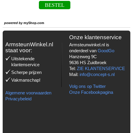
BESTEL
powered by
myShop.com
Onze klantenservice
ArmsteunWinkel.nl
Armsteunwinkel.nl is
staat voor:
onderdeel van
GoodGo
Hanzeweg 9C
Uitstekende
9636 HS Zuidbroek
klantenservice
Tel:
ZIE KLANTENSERVICE
Scherpe prijzen
Mail:
info@concept-s.nl
Vakmanschap!
Volg ons op Twitter
Onze Facebookpagina
Algemene voorwaarden
Privacybeleid