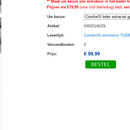
** Maak uw keuze van armsteun in het kader h
Prijzen v/a €79,99
(voor stof bekleding)
incl. ve
Uw keuze
:
Artikel
:
AW2014620L
Levertijd
:
ComfortS armsteun TIJ
Verzendkosten
:
0
€ 99,99
Prijs:
BESTEL