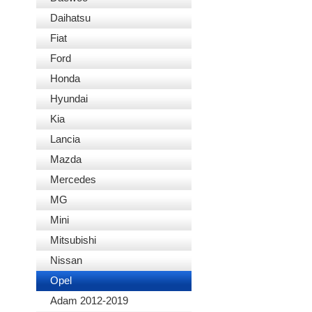
Daihatsu
Fiat
Ford
Honda
Hyundai
Kia
Lancia
Mazda
Mercedes
MG
Mini
Mitsubishi
Nissan
Opel
Adam 2012-2019