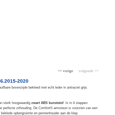
<< vorige
volgende >>
06.2015-2020
fbare bovenzijde bekleed met echt leder in antraciet grijs.
an sterk hoogwaardig
zwart ABS kunststof
. Is in 4 stappen
de perfecte zithouding. De ComfortS armsteun is voorzien van een
r beklede opbergruimte en pennenhouder aan de klep.