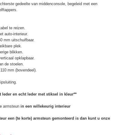
chterste gedeelte van middenconsole, begeleid met een
elftappers.
abel te reizen.
t auto-interieur.
50 mm uitschuifbaar.
eikbare plek.
erige blikken.
erticaal opklapbaar.
n de stoelen.
 110 mm (bovendeel).
psluiting.
 leder en echt leder met stiksel in kleur**
e armsteun
in een willekeurig interieur
rteur een (te korte) armsteun gemonteerd is dan kunt u onze