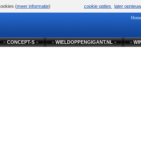
ookies (
meer informatie
)
cookie opties
later opnieu
Hom
»
CONCEPT-S
«
»
WIELDOPPENGIGANT.NL
«
»
WI