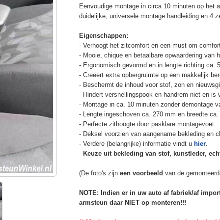
Eenvoudige montage in circa 10 minuten op het a
duidelijke, universele montage handleiding en 4 z
Eigenschappen:
- Verhoogt het zitcomfort en een must om comfort
- Mooie, chique en betaalbare opwaardering van he
- Ergonomisch gevormd en in lengte richting ca. 
- Creëert extra opbergruimte op een makkelijk ber
- Beschermt de inhoud voor stof, zon en nieuwsgi
- Hindert versnellingspook en handrem niet en is v
- Montage in ca. 10 minuten zonder demontage va
- Lengte ingeschoven ca. 270 mm en breedte ca.
- Perfecte zithoogte door pasklare montagevoet.
- Deksel voorzien van aangename bekleding en cli
- Verdere (belangrijke) informatie vindt u
hier
.
-
Keuze uit bekleding van stof, kunstleder, echt
(De foto's zijn
een voorbeeld
van de gemonteerd
NOTE: Indien er in uw auto af fabriek/af impo
armsteun daar NIET op monteren!!!