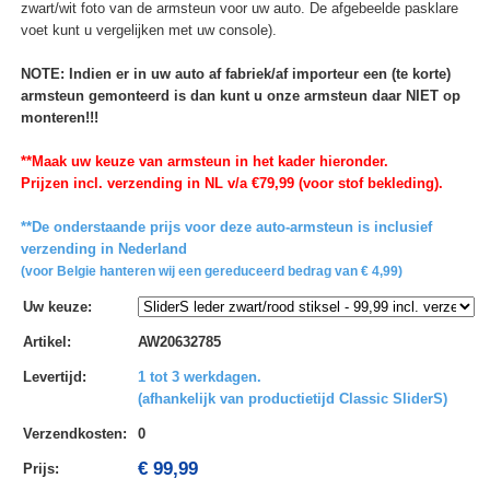
zwart/wit foto van de armsteun voor uw auto. De afgebeelde pasklare
voet kunt u vergelijken met uw console).
NOTE: Indien er in uw auto af fabriek/af importeur een (te korte)
armsteun gemonteerd is dan kunt u onze armsteun daar NIET op
monteren!!!
**Maak uw keuze van armsteun in het kader hieronder.
Prijzen incl. verzending in NL v/a €79,99 (voor stof bekleding).
**De onderstaande prijs voor deze auto-armsteun is inclusief
verzending in Nederland
(voor Belgie hanteren wij een gereduceerd bedrag van € 4,99)
Uw keuze
:
Artikel
:
AW20632785
Levertijd
:
1 tot 3 werkdagen.
(afhankelijk van productietijd Classic SliderS)
Verzendkosten
:
0
€ 99,99
Prijs: