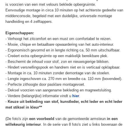
is voorzien van een met velours beklede opbergruimte.
Eenvoudige montage in circa 10 minuten op het achterste gedeelte van
middenconsole, begeleid met een duidelijke, universele montage
handleiding en 4 zelftappers.
Eigenschappen:
- Verhoogt het zitcomfort en een must om comfortabel te reizen.
- Mooie, chique en betaalbare opwaardering van het auto-interieur.
- Ergonomisch gevormd en in lengte richting ca. 50 mm uitschuifbaar.
- Creëert extra opbergruimte op een makkelijk bereikbare plek.
- Beschermt de inhoud voor stof, zon en nieuwsgierige blikken.
- Hindert versnellingspook en handrem niet en is verticaal opklapbaar.
- Montage in ca. 10 minuten zonder demontage van de stoelen.
- Lengte ingeschoven ca. 270 mm en breedte ca. 110 mm (bovendeel).
- Perfecte zithoogte door pasklare montagevoet.
- Deksel voorzien van aangename bekleding en magneetsluiting.
- Verdere (belangrijke) informatie vindt u
hier
.
-
Keuze uit bekleding van stof, kunstleder, echt leder en echt leder
met stiksel in kleur**
(De foto's zijn
een voorbeeld
van de gemonteerde armsteun
in een
willekeurig interieur
. In de serie van 8 foto's ziet u links bovenaan de