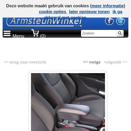
Deze website maakt gebruik van cookies (
meer informatie
)
cookie opties
later opnieuw tonen
ik ga
akkoord met cookies
Menu
(0)
AUTOMERK
<< terug naar overzicht
<< vorige
volgende >>