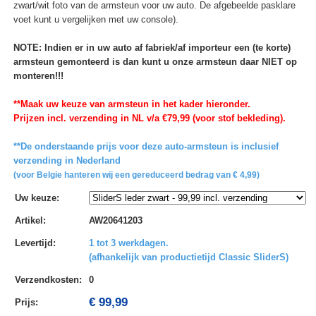
zwart/wit foto van de armsteun voor uw auto. De afgebeelde pasklare
voet kunt u vergelijken met uw console).
NOTE: Indien er in uw auto af fabriek/af importeur een (te korte)
armsteun gemonteerd is dan kunt u onze armsteun daar NIET op
monteren!!!
**Maak uw keuze van armsteun in het kader hieronder.
Prijzen incl. verzending in NL v/a €79,99 (voor stof bekleding).
**De onderstaande prijs voor deze auto-armsteun is inclusief
verzending in Nederland
(voor Belgie hanteren wij een gereduceerd bedrag van € 4,99)
Uw keuze
:
Artikel
:
AW20641203
Levertijd
:
1 tot 3 werkdagen.
(afhankelijk van productietijd Classic SliderS)
Verzendkosten
:
0
€ 99,99
Prijs: