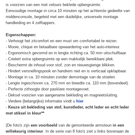
is voorzien van een met velours beklede opbergruimte.
Eenvoudige montage in circa 10 minuten op het achterste gedeelte van
middenconsole, begeleid met een duidelijke, universele montage
handleiding en 4 zelftappers.
Eigenschappen:
- Verhoogt het zitcomfort en een must om comfortabel te reizen.
- Mooie, chique en betaalbare opwaardering van het auto-interieur.
- Ergonomisch gevormd en in lengte richting ca. 50 mm uitschuifbaar.
- Creëert extra opbergruimte op een makkelijk bereikbare plek.
- Beschermt de inhoud voor stof, zon en nieuwsgierige blikken.
- Hindert versnellingspook en handrem niet en is verticaal opklapbaar.
- Montage in ca. 10 minuten zonder demontage van de stoelen.
- Lengte ingeschoven ca. 270 mm en breedte ca. 110 mm (bovendeel).
- Perfecte zithoogte door pasklare montagevoet.
- Deksel voorzien van aangename bekleding en magneetsluiting.
- Verdere (belangrijke) informatie vindt u
hier
.
-
Keuze uit bekleding van stof, kunstleder, echt leder en echt leder
met stiksel in kleur**
(De foto's zijn
een voorbeeld
van de gemonteerde armsteun
in een
willekeurig interieur
. In de serie van 8 foto's ziet u links bovenaan de