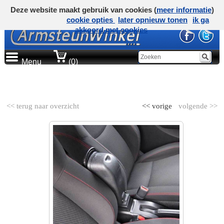
Deze website maakt gebruik van cookies (
meer informatie
)
cookie opties
later opnieuw tonen
ik ga
akkoord met cookies
Menu
(0)
AUTOMERK
<< terug naar overzicht
<< vorige
volgende >>