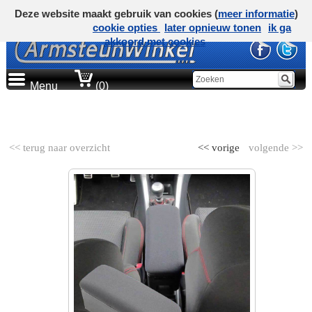
Deze website maakt gebruik van cookies (
meer informatie
)
cookie opties
later opnieuw tonen
ik ga
akkoord met cookies
Menu
(0)
AUTOMERK
<< terug naar overzicht
<< vorige
volgende >>