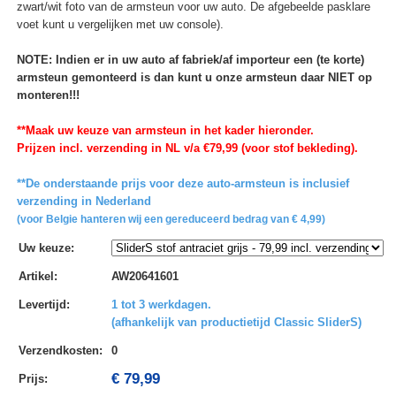
zwart/wit foto van de armsteun voor uw auto. De afgebeelde pasklare
voet kunt u vergelijken met uw console).
NOTE: Indien er in uw auto af fabriek/af importeur een (te korte)
armsteun gemonteerd is dan kunt u onze armsteun daar NIET op
monteren!!!
**Maak uw keuze van armsteun in het kader hieronder.
Prijzen incl. verzending in NL v/a €79,99 (voor stof bekleding).
**De onderstaande prijs voor deze auto-armsteun is inclusief
verzending in Nederland
(voor Belgie hanteren wij een gereduceerd bedrag van € 4,99)
Uw keuze
:
Artikel
:
AW20641601
Levertijd
:
1 tot 3 werkdagen.
(afhankelijk van productietijd Classic SliderS)
Verzendkosten
:
0
€ 79,99
Prijs: