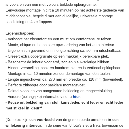
is voorzien van een met velours beklede opbergruimte.
Eenvoudige montage in circa 10 minuten op het achterste gedeelte van
middenconsole, begeleid met een duidelijke, universele montage
handleiding en 4 zelftappers.
Eigenschappen:
- Verhoogt het zitcomfort en een must om comfortabel te reizen.
- Mooie, chique en betaalbare opwaardering van het auto-interieur.
- Ergonomisch gevormd en in lengte richting ca. 50 mm uitschuifbaar.
- Creëert extra opbergruimte op een makkelijk bereikbare plek.
- Beschermt de inhoud voor stof, zon en nieuwsgierige blikken.
- Hindert versnellingspook en handrem niet en is verticaal opklapbaar.
- Montage in ca. 10 minuten zonder demontage van de stoelen.
- Lengte ingeschoven ca. 270 mm en breedte ca. 110 mm (bovendeel).
- Perfecte zithoogte door pasklare montagevoet.
- Deksel voorzien van aangename bekleding en magneetsluiting.
- Verdere (belangrijke) informatie vindt u
hier
.
-
Keuze uit bekleding van stof, kunstleder, echt leder en echt leder
met stiksel in kleur**
(De foto's zijn
een voorbeeld
van de gemonteerde armsteun
in een
willekeurig interieur
. In de serie van 8 foto's ziet u links bovenaan de