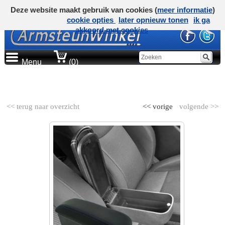
Deze website maakt gebruik van cookies (
meer informatie
)
cookie opties
later opnieuw tonen
ik ga
akkoord met cookies
Menu
(0)
AUTOMERK
<< terug naar overzicht
<< vorige
volgende >>