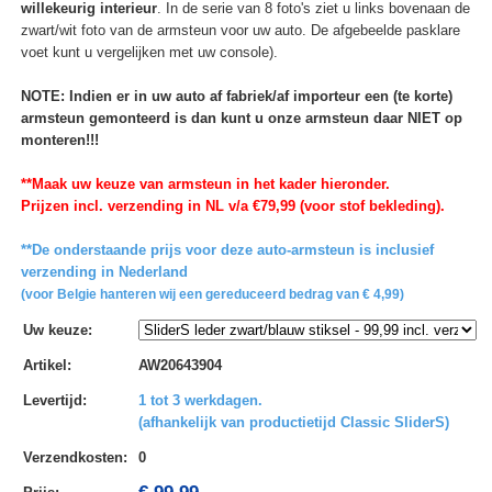
willekeurig interieur
. In de serie van 8 foto's ziet u links bovenaan de
zwart/wit foto van de armsteun voor uw auto. De afgebeelde pasklare
voet kunt u vergelijken met uw console).
NOTE: Indien er in uw auto af fabriek/af importeur een (te korte)
armsteun gemonteerd is dan kunt u onze armsteun daar NIET op
monteren!!!
**Maak uw keuze van armsteun in het kader hieronder.
Prijzen incl. verzending in NL v/a €79,99 (voor stof bekleding).
**De onderstaande prijs voor deze auto-armsteun is inclusief
verzending in Nederland
(voor Belgie hanteren wij een gereduceerd bedrag van € 4,99)
Uw keuze
:
Artikel
:
AW20643904
Levertijd
:
1 tot 3 werkdagen.
(afhankelijk van productietijd Classic SliderS)
Verzendkosten
:
0