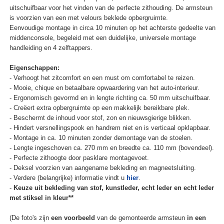
uitschuifbaar voor het vinden van de perfecte zithouding. De armsteun
is voorzien van een met velours beklede opbergruimte.
Eenvoudige montage in circa 10 minuten op het achterste gedeelte van
middenconsole, begeleid met een duidelijke, universele montage
handleiding en 4 zelftappers.
Eigenschappen:
- Verhoogt het zitcomfort en een must om comfortabel te reizen.
- Mooie, chique en betaalbare opwaardering van het auto-interieur.
- Ergonomisch gevormd en in lengte richting ca. 50 mm uitschuifbaar.
- Creëert extra opbergruimte op een makkelijk bereikbare plek.
- Beschermt de inhoud voor stof, zon en nieuwsgierige blikken.
- Hindert versnellingspook en handrem niet en is verticaal opklapbaar.
- Montage in ca. 10 minuten zonder demontage van de stoelen.
- Lengte ingeschoven ca. 270 mm en breedte ca. 110 mm (bovendeel).
- Perfecte zithoogte door pasklare montagevoet.
- Deksel voorzien van aangename bekleding en magneetsluiting.
- Verdere (belangrijke) informatie vindt u
hier
.
-
Keuze uit bekleding van stof, kunstleder, echt leder en echt leder
met stiksel in kleur**
(De foto's zijn
een voorbeeld
van de gemonteerde armsteun
in een