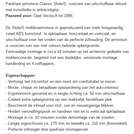
Pasklare armsteun Classic SliderS, voorzien van uitschuifbaar deksel
met kunstleder in antracietgrijs.
Passend voor:
Opel Vectra A tot 1996.
De SliderS middenarmsteun is geproduceerd van sterk hoogwaardig
zwart ABS kunststof. Is opklapbaar, horizontaal en verticaal, en
uitschuifbaar voor het vinden van de perfecte zithouding. De armsteun
is voorzien van een met velours beklede opbergruimte.
Eenvoudige montage in circa 10 minuten op het achterste gedeelte van
middenconsole, begeleid met een duidelijke, universele montage
handleiding en 4 zelftappers.
Eigenschappen:
- Verhoogt het zitcomfort en een must om comfortabel te reizen.
- Mooie, chique en betaalbare opwaardering van het auto-interieur.
- Ergonomisch gevormd en in lengte richting ca. 50 mm uitschuifbaar.
- Creëert extra opbergruimte op een makkelijk bereikbare plek.
- Beschermt de inhoud voor stof, zon en nieuwsgierige blikken.
- Hindert versnellingspook en handrem niet en is verticaal opklapbaar.
- Montage in ca. 10 minuten zonder demontage van de stoelen.
- Lengte ingeschoven ca. 270 mm en breedte ca. 110 mm (bovendeel).
- Perfecte zithoogte door pasklare montagevoet.