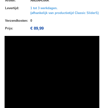
Artikel
:
AW2064390K
Levertijd
:
1 tot 3 werkdagen.
(afhankelijk van productietijd Classic SliderS)
Verzendkosten
:
0
€ 89,99
Prijs: