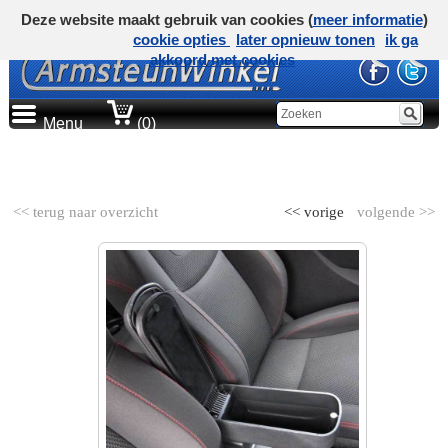
Deze website maakt gebruik van cookies (
meer informatie
)
cookie opties
later opnieuw tonen
ik ga
akkoord met cookies
Menu
(0)
AUTOMERK
<< terug naar overzicht
<< vorige
volgende >>