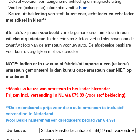
- Deksel voorzien van aangename bekleding en magneetsluiting.
- Verdere (belangrijke) informatie vindt u
hier
.
-
Keuze uit bekleding van stof, kunstleder, echt leder en echt leder
met stiksel in kleur**
(De foto's zijn
een voorbeeld
van de gemonteerde armsteun
in een
willekeurig interieur
. In de serie van 8 foto's ziet u links bovenaan de
zwart/wit foto van de armsteun voor uw auto. De afgebeelde pasklare
voet kunt u vergelijken met uw console).
NOTE: Indien er in uw auto af fabriek/af importeur een (te korte)
armsteun gemonteerd is dan kunt u onze armsteun daar NIET op
monteren!!!
**Maak uw keuze van armsteun in het kader hieronder.
Prijzen incl. verzending in NL v/a €79,99 (voor stof bekleding).
**De onderstaande prijs voor deze auto-armsteun is inclusief
verzending in Nederland
(voor Belgie hanteren wij een gereduceerd bedrag van € 4,99)
Uw keuze
: