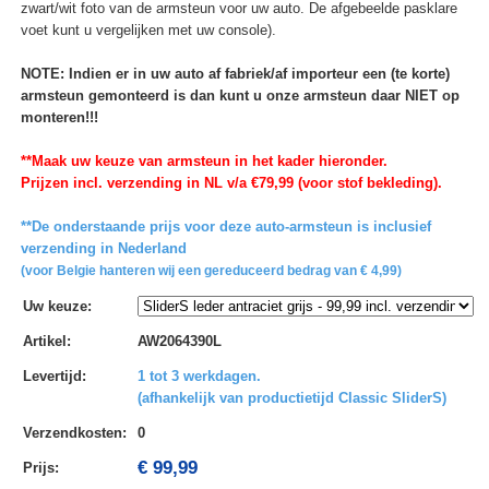
zwart/wit foto van de armsteun voor uw auto. De afgebeelde pasklare
voet kunt u vergelijken met uw console).
NOTE: Indien er in uw auto af fabriek/af importeur een (te korte)
armsteun gemonteerd is dan kunt u onze armsteun daar NIET op
monteren!!!
**Maak uw keuze van armsteun in het kader hieronder.
Prijzen incl. verzending in NL v/a €79,99 (voor stof bekleding).
**De onderstaande prijs voor deze auto-armsteun is inclusief
verzending in Nederland
(voor Belgie hanteren wij een gereduceerd bedrag van € 4,99)
Uw keuze
:
Artikel
:
AW2064390L
Levertijd
:
1 tot 3 werkdagen.
(afhankelijk van productietijd Classic SliderS)
Verzendkosten
:
0
€ 99,99
Prijs: