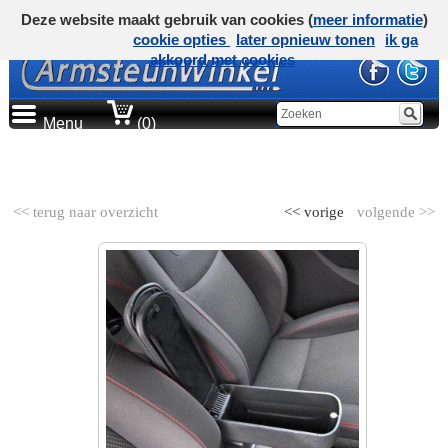
Deze website maakt gebruik van cookies (
meer informatie
)
cookie opties
later opnieuw tonen
ik ga
akkoord met cookies
Menu
(0)
AUTOMERK
<< terug naar overzicht
<< vorige
volgende >>