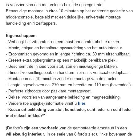
is voorzien van een met velours beklede opbergruimte.
Eenvoudige montage in circa 10 minuten op het achterste gedeelte van
middenconsole, begeleid met een duidelijke, universele montage
handleiding en 4 zelftappers.
Eigenschappen:
- Verhoogt het zitcomfort en een must om comfortabel te reizen.
- Mooie, chique en betaalbare opwaardering van het auto-interieur.
- Ergonomisch gevormd en in lengte richting ca. 50 mm uitschuifbaar.
- Creëert extra opbergruimte op een makkelijk bereikbare plek.
- Beschermt de inhoud voor stof, zon en nieuwsgierige blikken.
- Hindert versnellingspook en handrem niet en is verticaal opklapbaar.
- Montage in ca. 10 minuten zonder demontage van de stoelen.
- Lengte ingeschoven ca. 270 mm en breedte ca. 110 mm (bovendeel).
- Perfecte zithoogte door pasklare montagevoet.
- Deksel voorzien van aangename bekleding en magneetsluiting.
- Verdere (belangrijke) informatie vindt u
hier
.
-
Keuze uit bekleding van stof, kunstleder, echt leder en echt leder
met stiksel in kleur**
(De foto's zijn
een voorbeeld
van de gemonteerde armsteun
in een
willekeurig interieur
. In de serie van 8 foto's ziet u links bovenaan de