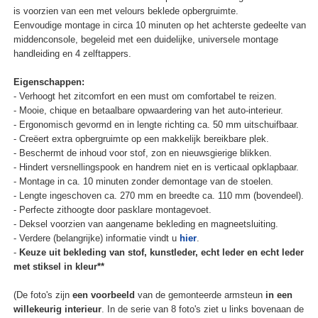
is voorzien van een met velours beklede opbergruimte.
Eenvoudige montage in circa 10 minuten op het achterste gedeelte van
middenconsole, begeleid met een duidelijke, universele montage
handleiding en 4 zelftappers.
Eigenschappen:
- Verhoogt het zitcomfort en een must om comfortabel te reizen.
- Mooie, chique en betaalbare opwaardering van het auto-interieur.
- Ergonomisch gevormd en in lengte richting ca. 50 mm uitschuifbaar.
- Creëert extra opbergruimte op een makkelijk bereikbare plek.
- Beschermt de inhoud voor stof, zon en nieuwsgierige blikken.
- Hindert versnellingspook en handrem niet en is verticaal opklapbaar.
- Montage in ca. 10 minuten zonder demontage van de stoelen.
- Lengte ingeschoven ca. 270 mm en breedte ca. 110 mm (bovendeel).
- Perfecte zithoogte door pasklare montagevoet.
- Deksel voorzien van aangename bekleding en magneetsluiting.
- Verdere (belangrijke) informatie vindt u
hier
.
-
Keuze uit bekleding van stof, kunstleder, echt leder en echt leder
met stiksel in kleur**
(De foto's zijn
een voorbeeld
van de gemonteerde armsteun
in een
willekeurig interieur
. In de serie van 8 foto's ziet u links bovenaan de