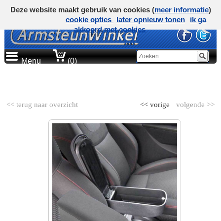
Deze website maakt gebruik van cookies (
meer informatie
)
cookie opties
later opnieuw tonen
ik ga
akkoord met cookies
Menu
(0)
AUTOMERK
<< terug naar overzicht
<< vorige
volgende >>