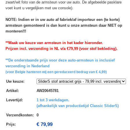
zwart/wit foto van de armsteun voor uw auto. De afgebeelde pasklare
voet kunt u vergelijken met uw console).
NOTE: Indien er in uw auto af fabriek/af importeur een (te korte)
armsteun gemonteerd is dan kunt u onze armsteun daar NIET op
monteren!!!
**Maak uw keuze van armsteun in het kader hieronder.
Prijzen incl. verzending in NL v/a €79,99 (voor stof bekleding).
**De onderstaande prijs voor deze auto-armsteun is inclusief
verzending in Nederland
(voor Belgie hanteren wij een gereduceerd bedrag van € 4,99)
Uw keuze
:
Artikel
:
AW20645781
Levertijd
:
1 tot 3 werkdagen.
(afhankelijk van productietijd Classic SliderS)
Verzendkosten
:
0
€ 79,99
Prijs: