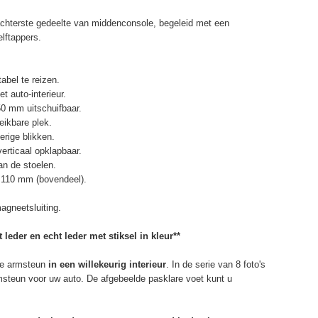
chterste gedeelte van middenconsole, begeleid met een
elftappers.
abel te reizen.
t auto-interieur.
50 mm uitschuifbaar.
eikbare plek.
erige blikken.
erticaal opklapbaar.
n de stoelen.
 110 mm (bovendeel).
agneetsluiting.
 leder en echt leder met stiksel in kleur**
e armsteun
in een willekeurig interieur
. In de serie van 8 foto's
rmsteun voor uw auto. De afgebeelde pasklare voet kunt u