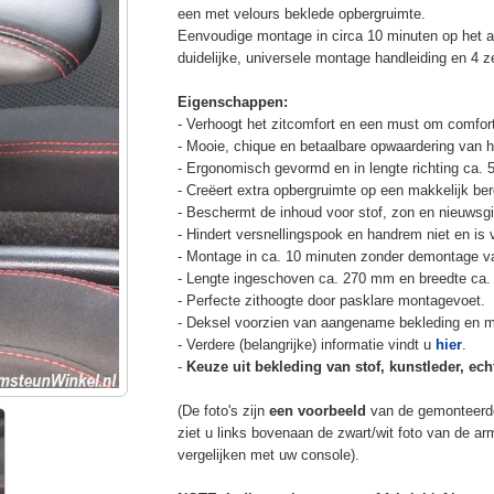
een met velours beklede opbergruimte.
Eenvoudige montage in circa 10 minuten op het a
duidelijke, universele montage handleiding en 4 z
Eigenschappen:
- Verhoogt het zitcomfort en een must om comfort
- Mooie, chique en betaalbare opwaardering van he
- Ergonomisch gevormd en in lengte richting ca. 
- Creëert extra opbergruimte op een makkelijk ber
- Beschermt de inhoud voor stof, zon en nieuwsgi
- Hindert versnellingspook en handrem niet en is v
- Montage in ca. 10 minuten zonder demontage va
- Lengte ingeschoven ca. 270 mm en breedte ca.
- Perfecte zithoogte door pasklare montagevoet.
- Deksel voorzien van aangename bekleding en m
- Verdere (belangrijke) informatie vindt u
hier
.
-
Keuze uit bekleding van stof, kunstleder, echt
(De foto's zijn
een voorbeeld
van de gemonteerd
ziet u links bovenaan de zwart/wit foto van de a
vergelijken met uw console).