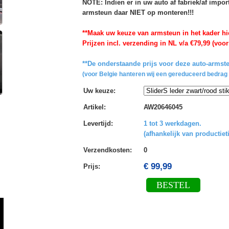
NOTE: Indien er in uw auto af fabriek/af impo
armsteun daar NIET op monteren!!!
**Maak uw keuze van armsteun in het kader hi
Prijzen incl. verzending in NL v/a €79,99 (voor
**De onderstaande prijs voor deze auto-armste
(voor Belgie hanteren wij een gereduceerd bedrag 
Uw keuze
:
Artikel
:
AW20646045
Levertijd
:
1 tot 3 werkdagen.
(afhankelijk van productiet
Verzendkosten
:
0
€ 99,99
Prijs:
BESTEL