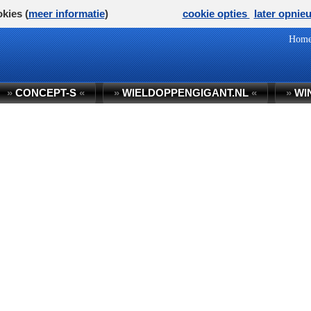
kies (
meer informatie
)
cookie opties
later opnie
Hom
»
CONCEPT-S
«
»
WIELDOPPENGIGANT.NL
«
»
WI