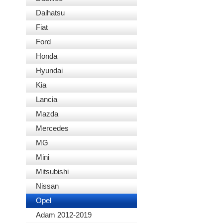
Daihatsu
Fiat
Ford
Honda
Hyundai
Kia
Lancia
Mazda
Mercedes
MG
Mini
Mitsubishi
Nissan
Opel
Adam 2012-2019