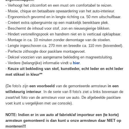
- Verhoogt het zitcomfort en een must om comfortabel te reizen.
- Mooie, chique en betaalbare opwaardering van het auto-interieur.
- Ergonomisch gevormd en in lengte richting ca. 50 mm uitschuifbaar.
- Creëert extra opbergruimte op een makkelijk bereikbare plek.
- Beschermt de inhoud voor stof, zon en nieuwsgierige blikken.
- Hindert versnellingspook en handrem niet en is verticaal opklapbaar.
- Montage in ca. 10 minuten zonder demontage van de stoelen.
- Lengte ingeschoven ca. 270 mm en breedte ca. 110 mm (bovendeel).
- Perfecte zithoogte door pasklare montagevoet.
- Deksel voorzien van aangename bekleding en magneetsluiting.
- Verdere (belangrijke) informatie vindt u
hier
.
-
Keuze uit bekleding van stof, kunstleder, echt leder en echt leder
met stiksel in kleur**
(De foto's zijn
een voorbeeld
van de gemonteerde armsteun
in een
willekeurig interieur
. In de serie van 8 foto's ziet u links bovenaan de
zwart/wit foto van de armsteun voor uw auto. De afgebeelde pasklare
voet kunt u vergelijken met uw console).
NOTE: Indien er in uw auto af fabriek/af importeur een (te korte)
armsteun gemonteerd is dan kunt u onze armsteun daar NIET op
monteren!!!