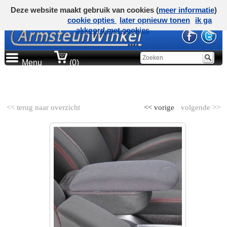
Deze website maakt gebruik van cookies (
meer informatie
)
cookie opties
later opnieuw tonen
ik ga
akkoord met cookies
Menu
(0)
AUTOMERK
<< terug naar overzicht
<< vorige
volgende >>