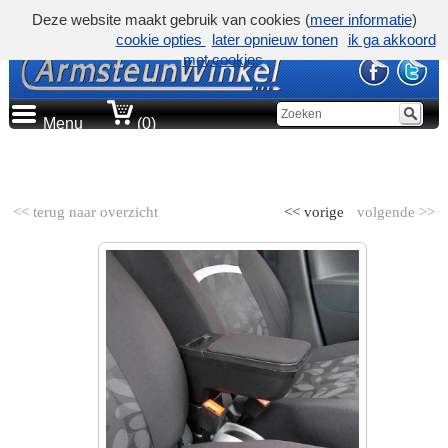
Deze website maakt gebruik van cookies (
meer informatie
)
cookie opties
later opnieuw tonen
ik ga akkoord
met cookies
Menu
(0)
AUTOMERK
<< terug naar overzicht
<< vorige
volgende >>