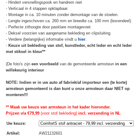
- Hindert versnellingspook en handrem niet
- Verticaal in 4 stappen opklapbaar.
- Montage in ca. 10 minuten zonder demontage van de stoelen.
- Lengte ingeschoven ca. 260 mm en breedte ca. 100 mm (bovendeel).
- Perfecte zithoogte door pasklare montagevoet.
- Deksel voorzien van aangename bekleding en clipsluiting.
- Verdere (belangrijke) informatie vindt u
hier
.
-
Keuze uit bekleding van stof, kunstleder, echt leder en echt leder
met stiksel in kleur**
(De foto's zijn
een voorbeeld
van de gemonteerde armsteun
in een
willekeurig interieur
NOTE: Indien er in uw auto af fabriek/af importeur een (te korte)
armsteun gemonteerd is dan kunt u onze armsteun daar NIET op
monteren!!!
** Maak uw keuze van armsteun in het kader hieronder.
Prijzen v/a €79,99
(voor stof bekleding)
incl. verzending in NL
.
Uw keuze
:
Artikel
:
AW21132601