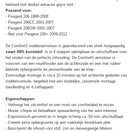
bekleed met donker antraciet grijze stof.
Passend voor:
- Peugeot 206 1998-2008
- Peugeot 206CC 2001-2007
- Peugeot 206SW 2002-2007
- Niet voor Peugeot 206+ 2009-2012
De ComfortS middenarmsteun is geproduceerd van sterk hoogwaardig
zwart ABS kunststof
. Is in 4 stappen opklapbaar en uitschuifbaar voor
het vinden van de perfecte zithouding. De ComfortS armsteun is
voorzien van een munthouder aan de achterzijde en een met rubber
beklede opbergruimte en pennenhouder aan de klep.
Eenvoudige montage in circa 10 minuten op het achterste gedeelte van
middenconsole, begeleid met een duidelijke, universele montage
handleiding en 4 zelftappers.
Eigenschappen:
- Verhoogt het zitcomfort en een must om comfortabel te reizen.
- Mooie, chique en betaalbare opwaardering van het auto-interieur.
- Ergonomisch gevormd en in lengte richting ca. 50 mm uitschuifbaar.
- Creëert extra opbergruimte op een makkelijk bereikbare plek.
- Beschermt de inhoud voor stof, zon en nieuwsgierige blikken.