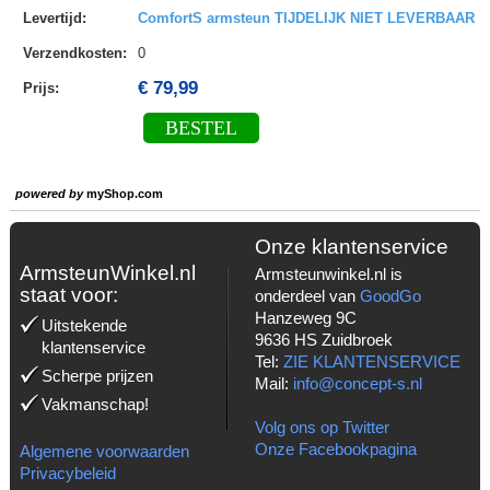
Levertijd
:
ComfortS armsteun TIJDELIJK NIET LEVERBAAR
Verzendkosten
:
0
€ 79,99
Prijs:
BESTEL
powered by
myShop.com
Onze klantenservice
ArmsteunWinkel.nl
Armsteunwinkel.nl is
staat voor:
onderdeel van
GoodGo
Hanzeweg 9C
Uitstekende
9636 HS Zuidbroek
klantenservice
Tel:
ZIE KLANTENSERVICE
Scherpe prijzen
Mail:
info@concept-s.nl
Vakmanschap!
Volg ons op Twitter
Onze Facebookpagina
Algemene voorwaarden
Privacybeleid