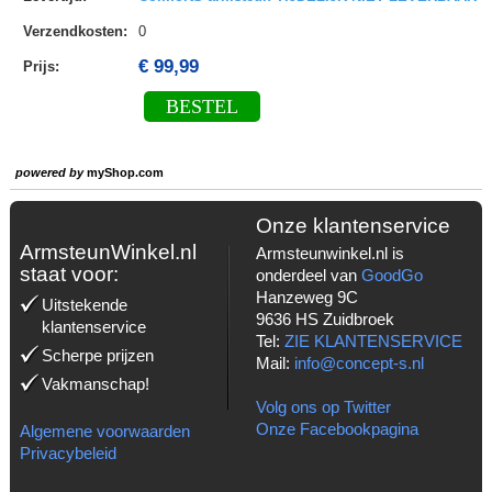
Verzendkosten
:
0
€ 99,99
Prijs:
BESTEL
powered by
myShop.com
Onze klantenservice
ArmsteunWinkel.nl
Armsteunwinkel.nl is
staat voor:
onderdeel van
GoodGo
Hanzeweg 9C
Uitstekende
9636 HS Zuidbroek
klantenservice
Tel:
ZIE KLANTENSERVICE
Scherpe prijzen
Mail:
info@concept-s.nl
Vakmanschap!
Volg ons op Twitter
Onze Facebookpagina
Algemene voorwaarden
Privacybeleid