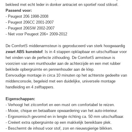
bekleed met echt leder in donker antraciet en sportief rood stiksel.
Passend voor:
- Peugeot 206 1998-2008
- Peugeot 206CC 2001-2007
- Peugeot 206SW 2002-2007
- Niet voor Peugeot 206+ 2009-2012
De ComfortS middenarmsteun is geproduceerd van sterk hoogwaardig
zwart ABS kunststof
. Is in 4 stappen opklapbaar en uitschuifbaar voor
het vinden van de perfecte zithouding. De ComfortS armsteun is
voorzien van een munthouder aan de achterzijde en een met rubber
beklede opbergruimte en pennenhouder aan de klep.
Eenvoudige montage in circa 10 minuten op het achterste gedeelte van
middenconsole, begeleid met een duidelijke, universele montage
handleiding en 4 zelftappers.
Eigenschappen:
- Verhoogt het zitcomfort en een must om comfortabel te reizen.
- Mooie, chique en betaalbare opwaardering van het auto-interieur.
- Ergonomisch gevormd en in lengte richting ca. 50 mm uitschuifbaar.
- Creëert extra opbergruimte op een makkelijk bereikbare plek.
- Beschermt de inhoud voor stof, zon en nieuwsgierige blikken.