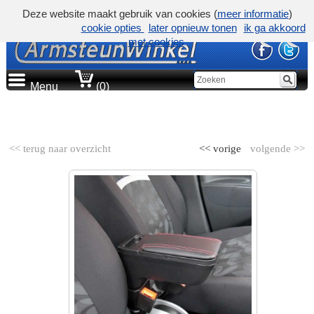
Deze website maakt gebruik van cookies (
meer informatie
)
cookie opties
later opnieuw tonen
ik ga akkoord
met cookies
Menu
(0)
AUTOMERK
<< terug naar overzicht
<< vorige
volgende >>