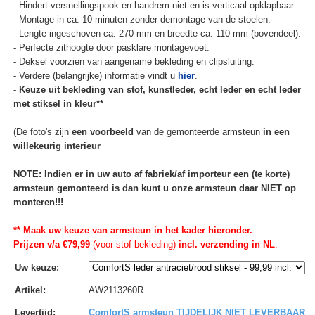
- Hindert versnellingspook en handrem niet en is verticaal opklapbaar.
- Montage in ca. 10 minuten zonder demontage van de stoelen.
- Lengte ingeschoven ca. 270 mm en breedte ca. 110 mm (bovendeel).
- Perfecte zithoogte door pasklare montagevoet.
- Deksel voorzien van aangename bekleding en clipsluiting.
- Verdere (belangrijke) informatie vindt u
hier
.
-
Keuze uit bekleding van stof, kunstleder, echt leder en echt leder
met stiksel in kleur**
(De foto's zijn
een voorbeeld
van de gemonteerde armsteun
in een
willekeurig interieur
NOTE: Indien er in uw auto af fabriek/af importeur een (te korte)
armsteun gemonteerd is dan kunt u onze armsteun daar NIET op
monteren!!!
** Maak uw keuze van armsteun in het kader hieronder.
Prijzen v/a €79,99
(voor stof bekleding)
incl. verzending in NL
.
Uw keuze
:
Artikel
:
AW2113260R
Levertijd
:
ComfortS armsteun TIJDELIJK NIET LEVERBAAR