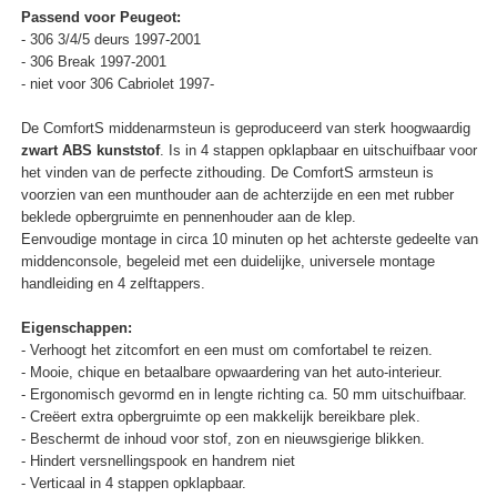
Passend voor Peugeot:
- 306 3/4/5 deurs 1997-2001
- 306 Break 1997-2001
- niet voor 306 Cabriolet 1997-
De ComfortS middenarmsteun is geproduceerd van sterk hoogwaardig
zwart ABS kunststof
. Is in 4 stappen opklapbaar en uitschuifbaar voor
het vinden van de perfecte zithouding. De ComfortS armsteun is
voorzien van een munthouder aan de achterzijde en een met rubber
beklede opbergruimte en pennenhouder aan de klep.
Eenvoudige montage in circa 10 minuten op het achterste gedeelte van
middenconsole, begeleid met een duidelijke, universele montage
handleiding en 4 zelftappers.
Eigenschappen:
- Verhoogt het zitcomfort en een must om comfortabel te reizen.
- Mooie, chique en betaalbare opwaardering van het auto-interieur.
- Ergonomisch gevormd en in lengte richting ca. 50 mm uitschuifbaar.
- Creëert extra opbergruimte op een makkelijk bereikbare plek.
- Beschermt de inhoud voor stof, zon en nieuwsgierige blikken.
- Hindert versnellingspook en handrem niet
- Verticaal in 4 stappen opklapbaar.