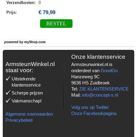
Verzendkosten
:
0
€ 79,99
Prijs:
BESTEL
powered by
myShop.com
Onze klantenservice
ArmsteunWinkel.nl
Armsteunwinkel.nl is
staat voor:
onderdeel van
GoodGo
Hanzeweg 9C
Uitstekende
9636 HS Zuidbroek
klantenservice
Tel:
ZIE KLANTENSERVICE
Scherpe prijzen
Mail:
info@concept-s.nl
Vakmanschap!
Volg ons op Twitter
Onze Facebookpagina
Algemene voorwaarden
Privacybeleid