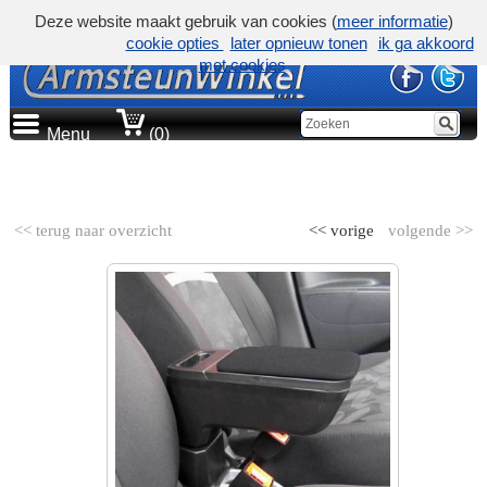
Deze website maakt gebruik van cookies (
meer informatie
)
cookie opties
later opnieuw tonen
ik ga akkoord
met cookies
Menu
(0)
AUTOMERK
<< terug naar overzicht
<< vorige
volgende >>