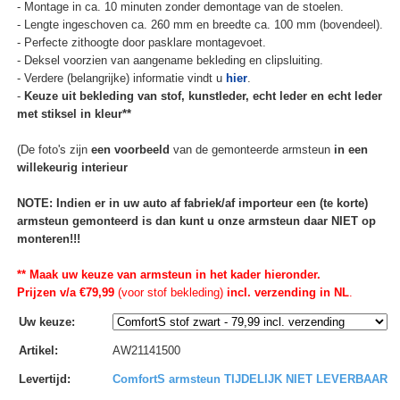
- Montage in ca. 10 minuten zonder demontage van de stoelen.
- Lengte ingeschoven ca. 260 mm en breedte ca. 100 mm (bovendeel).
- Perfecte zithoogte door pasklare montagevoet.
- Deksel voorzien van aangename bekleding en clipsluiting.
- Verdere (belangrijke) informatie vindt u
hier
.
-
Keuze uit bekleding van stof, kunstleder, echt leder en echt leder
met stiksel in kleur**
(De foto's zijn
een voorbeeld
van de gemonteerde armsteun
in een
willekeurig interieur
NOTE: Indien er in uw auto af fabriek/af importeur een (te korte)
armsteun gemonteerd is dan kunt u onze armsteun daar NIET op
monteren!!!
** Maak uw keuze van armsteun in het kader hieronder.
Prijzen v/a €79,99
(voor stof bekleding)
incl. verzending in NL
.
Uw keuze
:
Artikel
:
AW21141500
Levertijd
:
ComfortS armsteun TIJDELIJK NIET LEVERBAAR