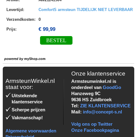
Levertijd
:
ComfortS armsteun TIJDELIJK NIET LEVERBAAR
Verzendkosten
:
0
€ 99,99
Prijs:
BESTEL
powered by
myShop.com
Onze klantenservice
ArmsteunWinkel.nl
Armsteunwinkel.nl is
staat voor:
onderdeel van
GoodGo
Hanzeweg 9C
Uitstekende
9636 HS Zuidbroek
klantenservice
Tel:
ZIE KLANTENSERVICE
Scherpe prijzen
Mail:
info@concept-s.nl
Vakmanschap!
Volg ons op Twitter
Onze Facebookpagina
Algemene voorwaarden
Privacybeleid