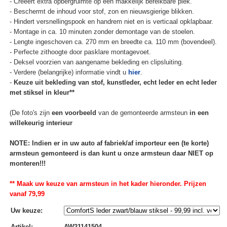
- Creëert extra opbergruimte op een makkelijk bereikbare plek.
- Beschermt de inhoud voor stof, zon en nieuwsgierige blikken.
- Hindert versnellingspook en handrem niet en is verticaal opklapbaar.
- Montage in ca. 10 minuten zonder demontage van de stoelen.
- Lengte ingeschoven ca. 270 mm en breedte ca. 110 mm (bovendeel).
- Perfecte zithoogte door pasklare montagevoet.
- Deksel voorzien van aangename bekleding en clipsluiting.
- Verdere (belangrijke) informatie vindt u
hier
.
-
Keuze uit bekleding van stof, kunstleder, echt leder en echt leder
met stiksel in kleur**
(De foto's zijn
een voorbeeld
van de gemonteerde armsteun
in een
willekeurig interieur
NOTE: Indien er in uw auto af fabriek/af importeur een (te korte)
armsteun gemonteerd is dan kunt u onze armsteun daar NIET op
monteren!!!
** Maak uw keuze van armsteun in het kader hieronder. Prijzen
vanaf 79,99
Uw keuze
:
Artikel
:
AW21141504