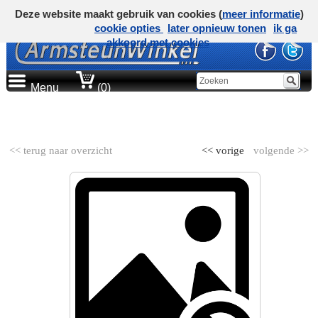
Deze website maakt gebruik van cookies (
meer informatie
)
cookie opties
later opnieuw tonen
ik ga
akkoord met cookies
Menu
(0)
AUTOMERK
<< terug naar overzicht
<< vorige
volgende >>