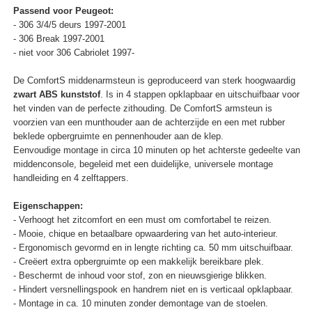
Passend voor Peugeot:
- 306 3/4/5 deurs 1997-2001
- 306 Break 1997-2001
- niet voor 306 Cabriolet 1997-
De ComfortS middenarmsteun is geproduceerd van sterk hoogwaardig
zwart ABS kunststof
. Is in 4 stappen opklapbaar en uitschuifbaar voor
het vinden van de perfecte zithouding. De ComfortS armsteun is
voorzien van een munthouder aan de achterzijde en een met rubber
beklede opbergruimte en pennenhouder aan de klep.
Eenvoudige montage in circa 10 minuten op het achterste gedeelte van
middenconsole, begeleid met een duidelijke, universele montage
handleiding en 4 zelftappers.
Eigenschappen:
- Verhoogt het zitcomfort en een must om comfortabel te reizen.
- Mooie, chique en betaalbare opwaardering van het auto-interieur.
- Ergonomisch gevormd en in lengte richting ca. 50 mm uitschuifbaar.
- Creëert extra opbergruimte op een makkelijk bereikbare plek.
- Beschermt de inhoud voor stof, zon en nieuwsgierige blikken.
- Hindert versnellingspook en handrem niet en is verticaal opklapbaar.
- Montage in ca. 10 minuten zonder demontage van de stoelen.