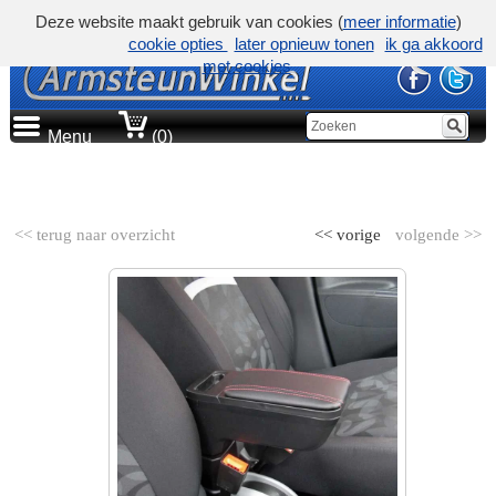
Deze website maakt gebruik van cookies (
meer informatie
)
cookie opties
later opnieuw tonen
ik ga akkoord
met cookies
Menu
(0)
AUTOMERK
<< terug naar overzicht
<< vorige
volgende >>