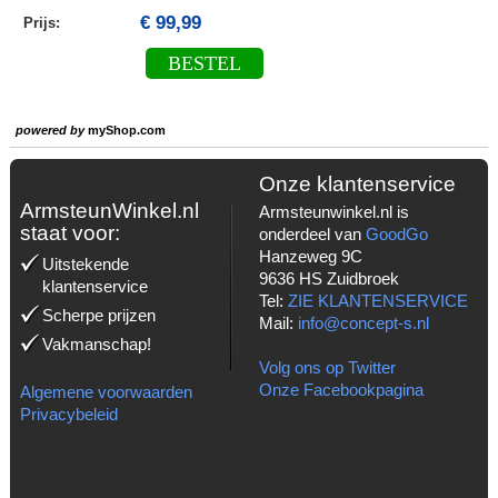
€ 99,99
Prijs:
BESTEL
powered by
myShop.com
Onze klantenservice
ArmsteunWinkel.nl
Armsteunwinkel.nl is
staat voor:
onderdeel van
GoodGo
Hanzeweg 9C
Uitstekende
9636 HS Zuidbroek
klantenservice
Tel:
ZIE KLANTENSERVICE
Scherpe prijzen
Mail:
info@concept-s.nl
Vakmanschap!
Volg ons op Twitter
Onze Facebookpagina
Algemene voorwaarden
Privacybeleid