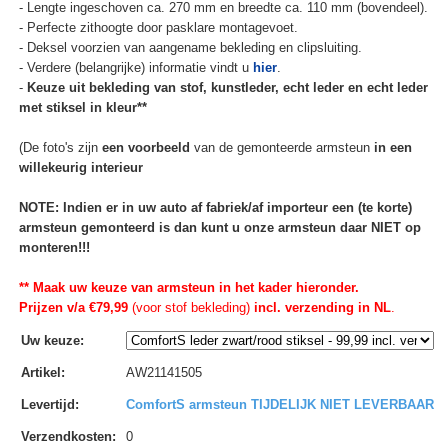
- Lengte ingeschoven ca. 270 mm en breedte ca. 110 mm (bovendeel).
- Perfecte zithoogte door pasklare montagevoet.
- Deksel voorzien van aangename bekleding en clipsluiting.
- Verdere (belangrijke) informatie vindt u
hier
.
-
Keuze uit bekleding van stof, kunstleder, echt leder en echt leder
met stiksel in kleur**
(De foto's zijn
een voorbeeld
van de gemonteerde armsteun
in een
willekeurig interieur
NOTE: Indien er in uw auto af fabriek/af importeur een (te korte)
armsteun gemonteerd is dan kunt u onze armsteun daar NIET op
monteren!!!
** Maak uw keuze van armsteun in het kader hieronder.
Prijzen v/a €79,99
(voor stof bekleding)
incl. verzending in NL
.
Uw keuze
:
Artikel
:
AW21141505
Levertijd
:
ComfortS armsteun TIJDELIJK NIET LEVERBAAR
Verzendkosten
:
0