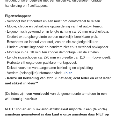
middenconsole, begeleid met een duidelijke, universele montage
handleiding en 4 zelftappers.
Eigenschappen:
- Verhoogt het zitcomfort en een must om comfortabel te reizen.
- Mooie, chique en betaalbare opwaardering van het auto-interieur.
- Ergonomisch gevormd en in lengte richting ca. 50 mm uitschuifbaar.
- Creëert extra opbergruimte op een makkelijk bereikbare plek.
- Beschermt de inhoud voor stof, zon en nieuwsgierige blikken.
- Hindert versnellingspook en handrem niet en is verticaal opklapbaar.
- Montage in ca. 10 minuten zonder demontage van de stoelen.
- Lengte ingeschoven ca. 270 mm en breedte ca. 110 mm (bovendeel).
- Perfecte zithoogte door pasklare montagevoet.
- Deksel voorzien van aangename bekleding en clipsluiting.
- Verdere (belangrijke) informatie vindt u
hier
.
-
Keuze uit bekleding van stof, kunstleder, echt leder en echt leder
met stiksel in kleur**
(De foto's zijn
een voorbeeld
van de gemonteerde armsteun
in een
willekeurig interieur
NOTE: Indien er in uw auto af fabriek/af importeur een (te korte)
armsteun gemonteerd is dan kunt u onze armsteun daar NIET op