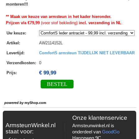
monteren!!!
** Maak uw keuze van armsteun in het kader hieronder.
Prijzen v/a €79,99
(voor stof bekleding)
incl. verzending in NL
.
Uw keuze
:
Artikel
:
AW2114152L
Levertijd
:
ComfortS armsteun TIJDELIJK NIET LEVERBAAR
Verzendkosten
:
0
€ 99,99
Prijs:
BESTEL
powered by
myShop.com
Onze klantenservice
ArmsteunWinkel.nl
Armsteunwinkel.nl is
staat voor:
onderdeel van
GoodGo
Hanzeweg 9C