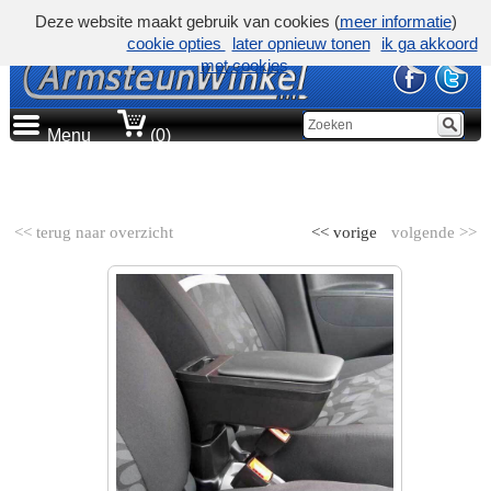
Deze website maakt gebruik van cookies (
meer informatie
)
cookie opties
later opnieuw tonen
ik ga akkoord
met cookies
Menu
(0)
AUTOMERK
<< terug naar overzicht
<< vorige
volgende >>